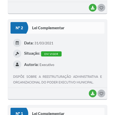
IMPLANTAR O RECEBIMENTO DE CRÉDITOS TRIBUTÁRIOS
OU NÃO TRIBUTÁRIOS POR MEIO DE CARTÃO DE DÉBITO E
BAIXAR
GOSTEI
DE CRÉDITO E DÁ OUTRAS PROVIDÊNCIAS.
Nº 2
Lei Complementar
Data:
31/03/2021
Situação:
EM VIGOR
Autoria:
Executivo
DISPÕE SOBRE A REESTRUTURAÇÃO ADMINISTRATIVA E
ORGANIZACIONAL DO PODER EXECUTIVO MUNICIPAL.
BAIXAR
GOSTEI
Nº 1
Lei Complementar