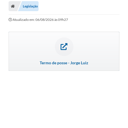
Legislação
A Prefeitura
Secretarias
Atualizado em: 06/08/2026 às 09h27
Legislação
Licitações
Orçamento Participativo
Termo de posse - Jorge Luiz
Tecnologia da Informação e Proteção de Dados
Audiências Públicas
Editais
Notícias
Galeria de Fotos
Enquete