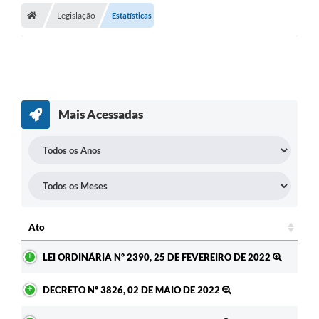
Legislação
Estatísticas
A Prefeitura
Secretarias
Legislação
Licitações
Mais Acessadas
Orçamento Participativo
Tecnologia da Informação e Proteção de Dados
Audiências Públicas
Editais
Ato
Notícias
Ato
LEI ORDINÁRIA Nº 2390, 25 DE FEVEREIRO DE 2022
Galeria de Fotos
DECRETO Nº 3826, 02 DE MAIO DE 2022
Enquete