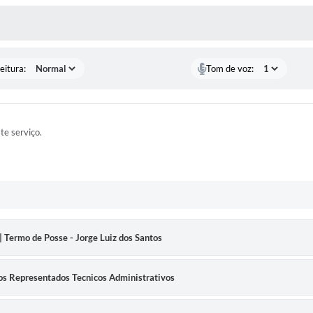
 MÍDIAS
eitura:
Tom de voz:
ste serviço.
| Termo de Posse - Jorge Luiz dos Santos
tos Representados Tecnicos Administrativos