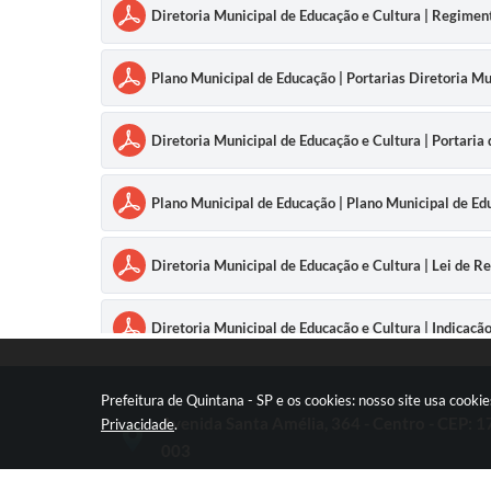
Diretoria Municipal de Educação e Cultura | Regime
Plano Municipal de Educação | Portarias Diretoria M
Diretoria Municipal de Educação e Cultura | Portari
Plano Municipal de Educação | Plano Municipal de Ed
Diretoria Municipal de Educação e Cultura | Lei de
Diretoria Municipal de Educação e Cultura | Indicaç
Diretoria Municipal de Educação e Cultura | Indicaç
Prefeitura de Quintana - SP e os cookies: nosso site usa cook
Avenida Santa Amélia, 364 - Centro - CEP: 
Privacidade
.
003
Diretoria Municipal de Educação e Cultura | Currícul