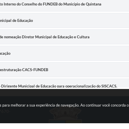
nto Interno do Conselho do FUNDEB do Município de Quintana
unicipal de Educação
a de nomeação Diretor Municipal de Educação e Cultura
ucação
 Reestruturação CACS-FUNDEB
ão Dirigente Municipal de Educação para operacionalização do SISCACS.
ão Dirigente Municipal de Educação para operacionalização do SISCACS.
ies para melhorar a sua experiência de navegação. Ao continuar você concorda
17670-
o Municipal de Educação