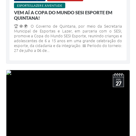
ESPORTES,LAZER E JUVENTUDE
VEM AÍ A COPA DO MUNDO SESI ESPORTE EM
QUINTANA!
🏆⚽🌍 O Governo de Quintana, por meio da Secretaria
Municipal de Esportes e Lazer, em parceria com o SESI,
promove a Copa do Mundo SESI Esporte, reunindo crianças e
adolescentes de 6 a 15 anos em uma grande celebração do
esporte, da cidadania e da integração. 📅 Período do torneio:
27 de julho a 06 de...
JUL
27