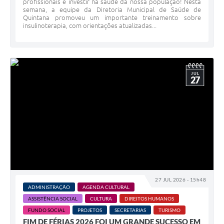
profissionais é investir na saúde da nossa população! Nesta
semana, a equipe da Diretoria Municipal de Saúde de
Quintana promoveu um importante treinamento sobre
insulinoterapia, com orientações atualizadas...
JUL
27
27 JUL 2026 - 15h48
ADMINISTRAÇÃO
AGENDA CULTURAL
ASSISTÊNCIA SOCIAL
CULTURA
DIREITOS HUMANOS
FUNDO SOCIAL
PROJETOS
SECRETARIAS
TURISMO
FIM DE FÉRIAS 2026 FOI UM GRANDE SUCESSO EM