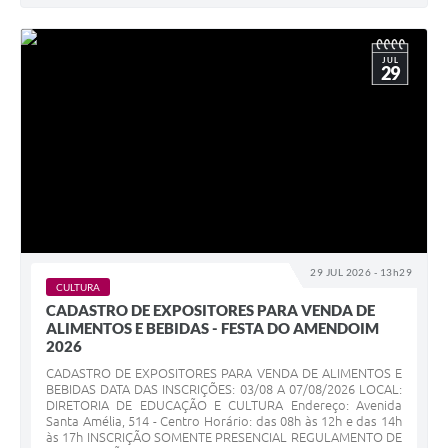
JUL
29
29 JUL 2026 - 13h29
CULTURA
CADASTRO DE EXPOSITORES PARA VENDA DE
ALIMENTOS E BEBIDAS - FESTA DO AMENDOIM
2026
CADASTRO DE EXPOSITORES PARA VENDA DE ALIMENTOS E
BEBIDAS DATA DAS INSCRIÇÕES: 03/08 A 07/08/2026 LOCAL:
DIRETORIA DE EDUCAÇÃO E CULTURA Endereço: Avenida
Santa Amélia, 514 - Centro Horário: das 08h às 12h e das 14h
às 17h INSCRIÇÃO SOMENTE PRESENCIAL REGULAMENTO DE