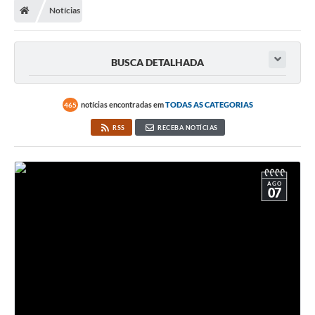
Notícias
A Prefeitura
Secretarias
BUSCA DETALHADA
Legislação
Licitações
notícias encontradas em
TODAS AS CATEGORIAS
465
RSS
RECEBA NOTÍCIAS
Orçamento Participativo
Tecnologia da Informação e Proteção de Dados
Audiências Públicas
AGO
07
Editais
Notícias
Galeria de Fotos
Enquete