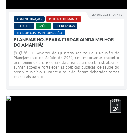
27 JUL 2026 - 09h48
ADMINISTRAÇÃO
DIREITOS HUMANOS
PROJETOS
SAÚDE
SECRETARIAS
TECNOLOGIA DA INFORMAÇÃO
PLANEJAR HOJE PARA CUIDAR AINDA MELHOR
DO AMANHÃ!
🩺📋💙 O Governo de Quintana realizou a II Reunião de
Planejamento da Saúde de 2026, um importante encontro
que reuniu os profissionais da área para discutir estratégias,
alinhar ações e fortalecer as políticas públicas de saúde do
nosso município. Durante a reunião, foram debatidos temas
essenciais para o...
JUL
24