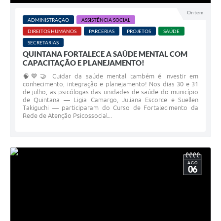
Carta de Serviços
Ontem
ADMINISTRAÇÃO
ASSISTÊNCIA SOCIAL
Telefones Úteis
DIREITOS HUMANOS
PARCERIAS
PROJETOS
SAÚDE
SECRETARIAS
Ouvidoria
QUINTANA FORTALECE A SAÚDE MENTAL COM
CAPACITAÇÃO E PLANEJAMENTO!
SIC
🧠💙🤝 Cuidar da saúde mental também é investir em
Contato
conhecimento, integração e planejamento! Nos dias 30 e 31
de julho, as psicólogas das unidades de saúde do município
de Quintana — Ligia Camargo, Juliana Escorce e Suellen
Takiguchi — participaram do Curso de Fortalecimento da
Rede de Atenção Psicossocial...
AGO
06