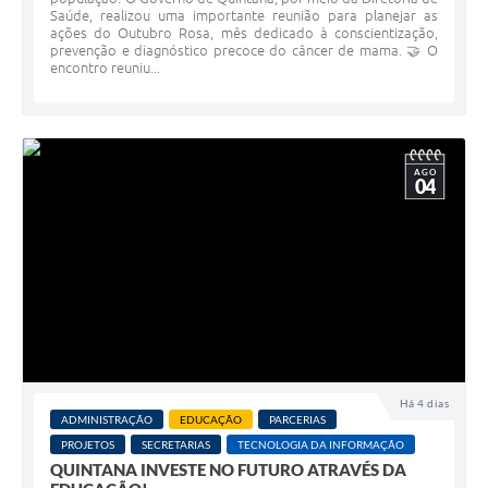
Saúde, realizou uma importante reunião para planejar as
ações do Outubro Rosa, mês dedicado à conscientização,
prevenção e diagnóstico precoce do câncer de mama. 🤝 O
encontro reuniu...
AGO
04
Há 4 dias
ADMINISTRAÇÃO
EDUCAÇÃO
PARCERIAS
PROJETOS
SECRETARIAS
TECNOLOGIA DA INFORMAÇÃO
QUINTANA INVESTE NO FUTURO ATRAVÉS DA