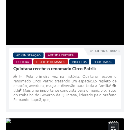
31 JUL 2026 - 08h53
ADMINISTRAÇÃO
AGENDA CULTURAL
CULTURA
DIREITOS HUMANOS
PROJETOS
SECRETARIAS
Quintana recebe o renomado Circo Patrik
🎪✨ Pela primeira vez na história, Quintana recebe o
renomado Circo Patrik, trazendo um espetáculo repleto de
emoção, aventura, magia e diversão para toda a família! 🎭
🤹‍♂️🦖 Mais uma importante conquista para o município, fruto
do trabalho do Governo de Quintana, liderado pelo prefeito
Fernando Itapuã, que,...
JUL