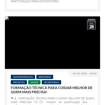
PARTICIPAÇÃO PARA EXPOSITORES...
JUL
28
28 JUL 2026 - 14h02
ADMINISTRAÇÃO
PARCERIAS
PROJETOS
SAÚDE
SECRETARIAS
FORMAÇÃO TÉCNICA PARA CUIDAR MELHOR DE
QUEM MAIS PRECISA!
💙💉 FORMAÇÃO TÉCNICA PARA CUIDAR MELHOR DE QUEM
MAIS PRECISA! 👩‍⚕️👨‍⚕️ Investir na qualificação dos