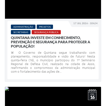
17 JUL 2026 - 10h24
ADMINISTRAÇÃO
PROJETOS
SECRETARIAS
SEGURANÇA PÚBLICA
QUINTANA INVESTE EM CONHECIMENTO,
PREVENÇÃO E SEGURANÇA PARA PROTEGER A
POPULAÇÃO!
🚨 O Governo de Quintana segue trabalhando com
planejamento, responsabilidade e visão de futuro! Nesta
quinta-feira (16), o município participou do 1º Seminário
Regional de Defesa Civil, realizado na cidade de Assis,
reafirmando o compromisso da administração municipal
com o fortalecimento das ações de...
JUL
16