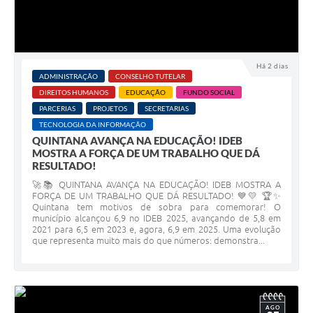
Há 2 dias
ADMINISTRAÇÃO
CONSELHO TUTELAR
DIREITOS HUMANOS
EDUCAÇÃO
FUNDO SOCIAL
PARCERIAS
PROJETOS
SECRETARIAS
TECNOLOGIA DA INFORMAÇÃO
QUINTANA AVANÇA NA EDUCAÇÃO! IDEB
MOSTRA A FORÇA DE UM TRABALHO QUE DÁ
RESULTADO!
🚀📚 QUINTANA AVANÇA NA EDUCAÇÃO! IDEB MOSTRA A
FORÇA DE UM TRABALHO QUE DÁ RESULTADO! 💙💛 🏆✨
Quintana tem motivos de sobra para comemorar! O
município alcançou 6,9 no IDEB 2025, avançando de 5,8 em
2021 para 6,5 em 2023 e, agora, 6,9 em 2025. Uma evolução
que representa muito mais do que números: demonstra...
AGO