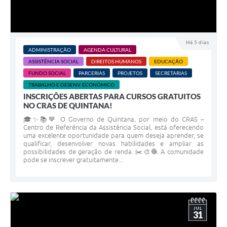
Há 5 dias
ADMINISTRAÇÃO
AGENDA CULTURAL
ASSISTÊNCIA SOCIAL
DIREITOS HUMANOS
EDUCAÇÃO
FUNDO SOCIAL
PARCERIAS
PROJETOS
SECRETARIAS
TRABALHO E DESENV. ECONÔMICO
INSCRIÇÕES ABERTAS PARA CURSOS GRATUITOS
NO CRAS DE QUINTANA!
🎓✨📚💙 O Governo de Quintana, por meio do CRAS –
Centro de Referência da Assistência Social, está oferecendo
uma excelente oportunidade para quem deseja aprender, se
qualificar, desenvolver novas habilidades e ampliar as
possibilidades de geração de renda. ✂️🎨🧶 A comunidade
pode se inscrever gratuitamente...
JUL
31