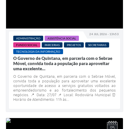
24 JUL 2026 - 13h53
ADMINISTRAÇÃO
ASSISTÊNCIA SOCIAL
FUNDO SOCIAL
PARCERIAS
PROJETOS
SECRETARIAS
TECNOLOGIA DA INFORMAÇÃO
O Governo de Quintana, em parceria com o Sebrae
Móvel, convida toda a população para aproveitar
uma excelente...
O Governo de Quintana, em parceria com o Sebrae Móvel,
convida toda a população para aproveitar uma excelente
oportunidade de acesso a serviços gratuitos voltados ao
empreendedorismo e ao fortalecimento dos pequenos
negócios. 📍 Data: 27/07 📌 Local: Rodoviária Municipal ⏰
Horário de Atendimento: 11h às...
JUL