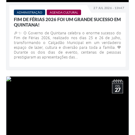
27 JUL 2026 - 13h47
ADMINISTRAÇÃO
AGENDA CULTURAL
FIM DE FÉRIAS 2026 FOI UM GRANDE SUCESSO EM
QUINTANA!
🎉✨ O Governo de Quintana celebra o enorme sucesso do
Fim de Férias 2026, realizado nos dias 25 e 26 de julho,
transformando o Calçadão Municipal em um verdadeiro
espaço de lazer, cultura e diversão para toda a família. 💙
Durante os dois dias de evento, centenas de pessoas
prestigiaram as apresentações das...
JUL
27