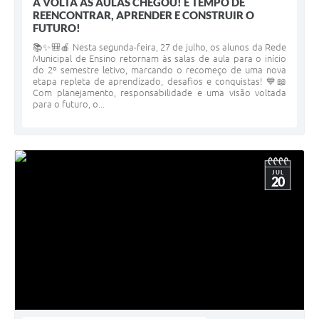
A VOLTA ÀS AULAS CHEGOU! É TEMPO DE
REENCONTRAR, APRENDER E CONSTRUIR O
FUTURO!
📚✨🎒🍎 Nesta segunda-feira, 27 de julho, os alunos da Rede
Municipal de Ensino retornam às salas de aula para o início
do 2º semestre letivo, marcando o recomeço de uma nova
etapa repleta de aprendizado, desafios e conquistas! 💙📖
Com planejamento, responsabilidade e uma visão voltada
para o futuro, o...
JUL
20