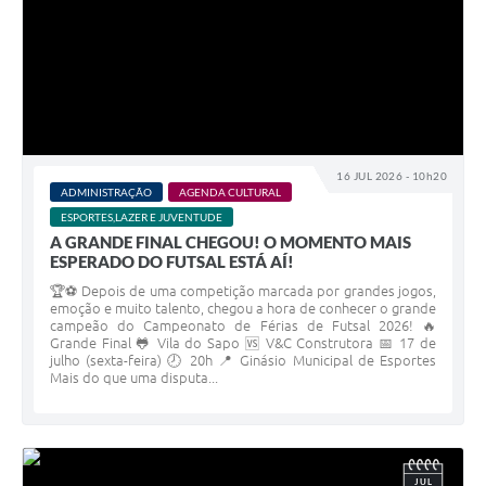
16 JUL 2026 - 10h20
ADMINISTRAÇÃO
AGENDA CULTURAL
ESPORTES,LAZER E JUVENTUDE
A GRANDE FINAL CHEGOU! O MOMENTO MAIS
ESPERADO DO FUTSAL ESTÁ AÍ!
🏆⚽ Depois de uma competição marcada por grandes jogos,
emoção e muito talento, chegou a hora de conhecer o grande
campeão do Campeonato de Férias de Futsal 2026! 🔥
Grande Final 🐸 Vila do Sapo 🆚 V&C Construtora 📅 17 de
julho (sexta-feira) 🕗 20h 📍 Ginásio Municipal de Esportes
Mais do que uma disputa...
JUL