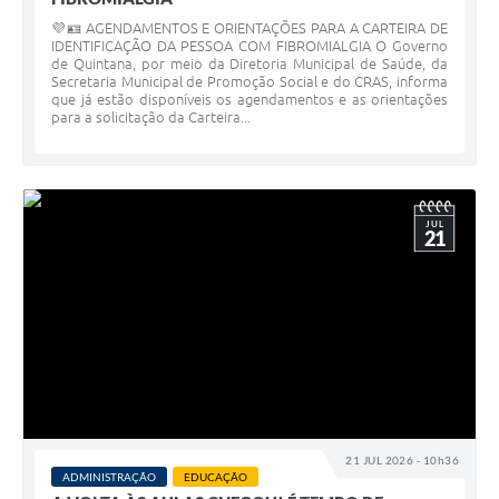
💜🪪 AGENDAMENTOS E ORIENTAÇÕES PARA A CARTEIRA DE
IDENTIFICAÇÃO DA PESSOA COM FIBROMIALGIA O Governo
de Quintana, por meio da Diretoria Municipal de Saúde, da
Secretaria Municipal de Promoção Social e do CRAS, informa
que já estão disponíveis os agendamentos e as orientações
para a solicitação da Carteira...
JUL
21
21 JUL 2026 - 10h36
ADMINISTRAÇÃO
EDUCAÇÃO