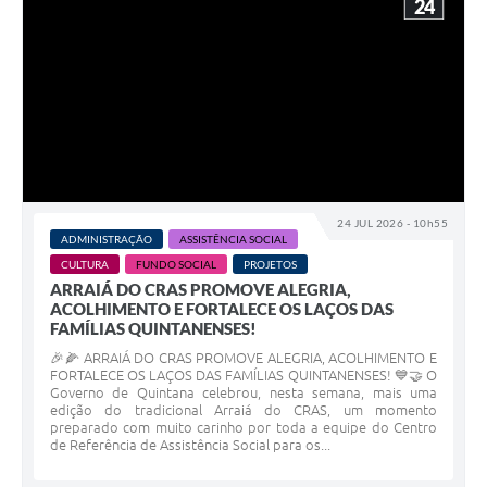
24
24 JUL 2026 - 10h55
ADMINISTRAÇÃO
ASSISTÊNCIA SOCIAL
CULTURA
FUNDO SOCIAL
PROJETOS
ARRAIÁ DO CRAS PROMOVE ALEGRIA,
ACOLHIMENTO E FORTALECE OS LAÇOS DAS
FAMÍLIAS QUINTANENSES!
🎉🌽 ARRAIÁ DO CRAS PROMOVE ALEGRIA, ACOLHIMENTO E
FORTALECE OS LAÇOS DAS FAMÍLIAS QUINTANENSES! 💙🤝 O
Governo de Quintana celebrou, nesta semana, mais uma
edição do tradicional Arraiá do CRAS, um momento
preparado com muito carinho por toda a equipe do Centro
de Referência de Assistência Social para os...