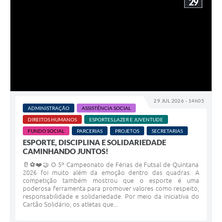
29
29 JUL 2026 - 14h05
ADMINISTRAÇÃO
ASSISTÊNCIA SOCIAL
DIREITOS HUMANOS
ESPORTES,LAZER E JUVENTUDE
FUNDO SOCIAL
PARCERIAS
PROJETOS
SECRETARIAS
ESPORTE, DISCIPLINA E SOLIDARIEDADE
CAMINHANDO JUNTOS!
🥛⚽❤️🤝 O 5º Campeonato de Férias de Futsal de Quintana
2026 foi muito além da emoção dentro das quadras. A
competição também mostrou que o esporte é uma
poderosa ferramenta para promover valores como respeito,
responsabilidade e solidariedade. Por meio da iniciativa do
Cartão Solidário, os atletas que...