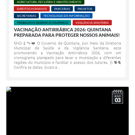
AGRICULTURA, PECUÁRIA E ABASTECIMENTO
DIREITOS HUMANOS
PARCERIAS
PROJETOS
SECRETARIAS
TECNOLOGIA DA INFORMAÇÃO
TRABALHO E DESENV. ECONÔMICO
VIGILÂNCIA SANITÁRIA
VACINAÇÃO ANTIRRÁBICA 2026: QUINTANA
PREPARADA PARA PROTEGER NOSSOS ANIMAIS!
🐶🐱💉🐾❤️ O Governo de Quintana, por meio da Diretoria
Municipal de Saúde e da Vigilância Sanitária, está
promovendo a Vacinação Antirrábica 2026, com um
cronograma planejado para levar a imunização a diferentes
regiões do município e facilitar o acesso dos tutores. 🩺🐕🐈
Confira as datas, locais e...
AGO
03