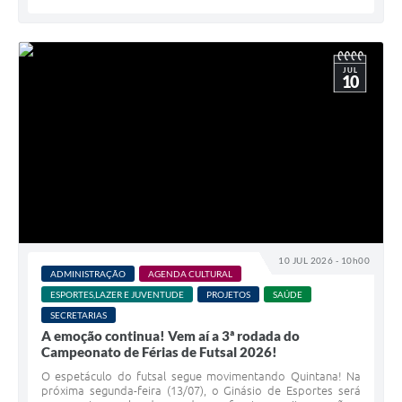
JUL
10
10 JUL 2026 - 10h00
ADMINISTRAÇÃO
AGENDA CULTURAL
ESPORTES,LAZER E JUVENTUDE
PROJETOS
SAÚDE
SECRETARIAS
A emoção continua! Vem aí a 3ª rodada do
Campeonato de Férias de Futsal 2026!
O espetáculo do futsal segue movimentando Quintana! Na
próxima segunda-feira (13/07), o Ginásio de Esportes será