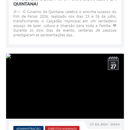
QUINTANA!
🎉✨ O Governo de Quintana celebra o enorme sucesso do
Fim de Férias 2026, realizado nos dias 25 e 26 de julho,
transformando o Calçadão Municipal em um verdadeiro
espaço de lazer, cultura e diversão para toda a família. 💙
Durante os dois dias de evento, centenas de pessoas
prestigiaram as apresentações das...
JUL
27
27 JUL 2026 - 14h24
ADMINISTRAÇÃO
DIREITOS HUMANOS