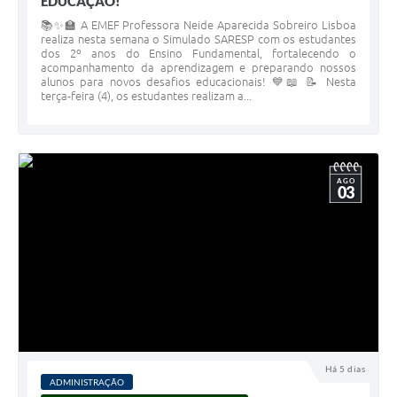
EDUCAÇÃO!
📚✨🏫 A EMEF Professora Neide Aparecida Sobreiro Lisboa
realiza nesta semana o Simulado SARESP com os estudantes
dos 2º anos do Ensino Fundamental, fortalecendo o
acompanhamento da aprendizagem e preparando nossos
alunos para novos desafios educacionais! 💙📖 📝 Nesta
terça-feira (4), os estudantes realizam a...
AGO
03
Há 5 dias
ADMINISTRAÇÃO