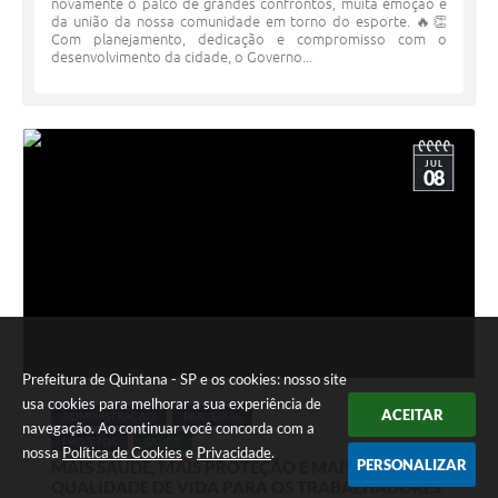
novamente o palco de grandes confrontos, muita emoção e
da união da nossa comunidade em torno do esporte. 🔥👏
Com planejamento, dedicação e compromisso com o
desenvolvimento da cidade, o Governo...
JUL
08
Prefeitura de Quintana - SP e os cookies: nosso site
08 JUL 2026 - 10h17
usa cookies para melhorar a sua experiência de
ACEITAR
ADMINISTRAÇÃO
PARCERIAS
navegação. Ao continuar você concorda com a
PROJETOS
SAÚDE
nossa
Política de Cookies
e
Privacidade
.
PERSONALIZAR
MAIS SAÚDE, MAIS PROTEÇÃO E MAIS
QUALIDADE DE VIDA PARA OS TRABALHADORES