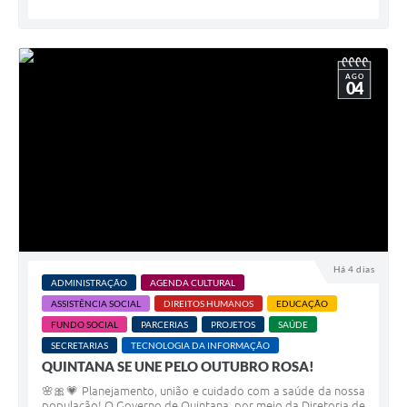
AGO
04
Há 4 dias
ADMINISTRAÇÃO
AGENDA CULTURAL
ASSISTÊNCIA SOCIAL
DIREITOS HUMANOS
EDUCAÇÃO
FUNDO SOCIAL
PARCERIAS
PROJETOS
SAÚDE
SECRETARIAS
TECNOLOGIA DA INFORMAÇÃO
QUINTANA SE UNE PELO OUTUBRO ROSA!
🌸🎀💗 Planejamento, união e cuidado com a saúde da nossa
população! O Governo de Quintana, por meio da Diretoria de