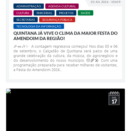
20 JUL 2026 - 10h09
ADMINISTRAÇÃO
AGENDA CULTURAL
CULTURA
PARCERIAS
PROJETOS
SAÚDE
SECRETARIAS
SEGURANÇA PÚBLICA
TECNOLOGIA DA INFORMAÇÃO
QUINTANA JÁ VIVE O CLIMA DA MAIOR FESTA DO
AMENDOIM DA REGIÃO!
🎉🥜🎶✨ A contagem regressiva começou! Nos dias 05 e 06
de setembro, o Calçadão de Quintana será palco de uma
grande celebração da cultura, da música, do agronegócio e
do desenvolvimento do nosso município. 🤠🌾🎤 Com uma
programação preparada para receber milhares de visitantes,
a Festa do Amendoim 2026...
JUL
17