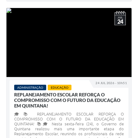
JUL
24
24 JUL 2026 - 10h51
ADMINISTRAÇÃO
EDUCAÇÃO
REPLANEJAMENTO ESCOLAR REFORÇA O
COMPROMISSO COM O FUTURO DA EDUCAÇÃO
EM QUINTANA!
🎓📚 REPLANEJAMENTO ESCOLAR REFORÇA O
COMPROMISSO COM O FUTURO DA EDUCAÇÃO EM
QUINTANA! 📚🎓 Nesta sexta-feira (24), o Governo de
Quintana realizou mais uma importante etapa do
Replanejamento Escolar, reunindo os profissionais da rede