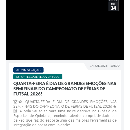
JUL
14
14 JUL 2026 - 10h00
ADMINISTRAÇÃO
ESPORTES,LAZER E JUVENTUDE
QUARTA-FEIRA É DIA DE GRANDES EMOÇÕES NAS
SEMIFINAIS DO CAMPEONATO DE FÉRIAS DE
FUTSAL 2026!
🏆⚽ QUARTA-FEIRA É DIA DE GRANDES EMOÇÕES NAS
SEMIFINAIS DO CAMPEONATO DE FÉRIAS DE FUTSAL 2026! 🔥
🙌 A bola vai rolar para uma noite decisiva no Ginásio de
Esportes de Quintana, reunindo talento, competitividade e a
paixão que faz do esporte uma das maiores ferramentas de
integração da nossa comunidade!...