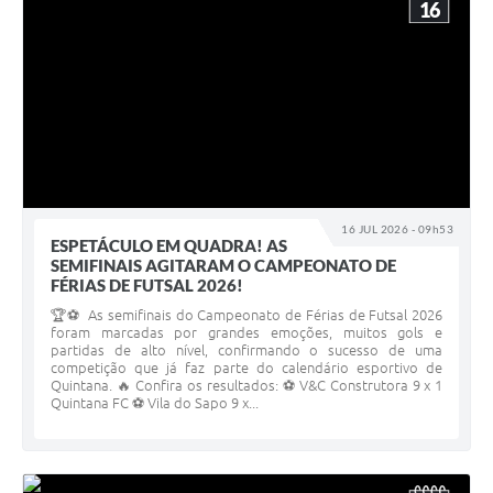
16
16 JUL 2026 - 09h53
ESPETÁCULO EM QUADRA! AS
SEMIFINAIS AGITARAM O CAMPEONATO DE
FÉRIAS DE FUTSAL 2026!
🏆⚽ As semifinais do Campeonato de Férias de Futsal 2026
foram marcadas por grandes emoções, muitos gols e
partidas de alto nível, confirmando o sucesso de uma
competição que já faz parte do calendário esportivo de
Quintana. 🔥 Confira os resultados: ⚽ V&C Construtora 9 x 1
Quintana FC ⚽ Vila do Sapo 9 x...