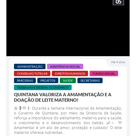
05
Há 4 dias
ADMINISTRAÇÃO
ASSISTÊNCIA SOCIAL
CONSELHO TUTELAR
DIREITOS HUMANOS
FUNDO SOCIAL
PARCERIAS
PROJETOS
SAÚDE
SECRETARIAS
TRABALHO E DESENV. ECONÔMICO
QUINTANA VALORIZA A AMAMENTAÇÃO E A
DOAÇÃO DE LEITE MATERNO!
🌼🤱💛🍼 Durante a Semana Internacional da Amamentação,
o Governo de Quintana, por meio da Diretoria de Saúde,
reforça a importância do aleitamento materno para a saúde,
o crescimento e o desenvolvimento dos bebês. 👶✨ 💛
Amamentar é um ato de amor, proteção e cuidado! O leite
materno oferece nutrientes...