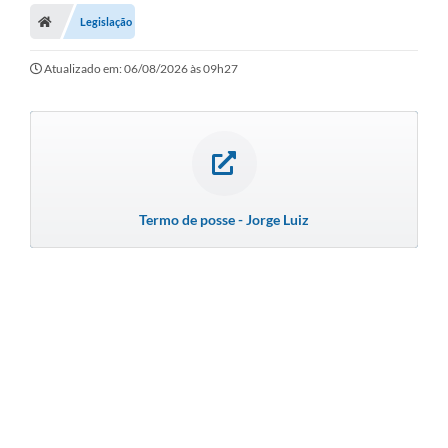
Legislação
A Prefeitura
Secretarias
Atualizado em: 06/08/2026 às 09h27
Legislação
Licitações
Orçamento Participativo
Termo de posse - Jorge Luiz
Tecnologia da Informação e Proteção de Dados
Audiências Públicas
Editais
Notícias
Galeria de Fotos
Enquete