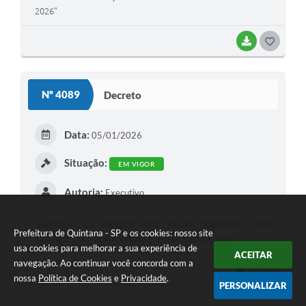
2026”
BAIXAR
GOSTEI
Nº 4089
Decreto
Data:
05/01/2026
Situação:
EM VIGOR
Autoria:
Executivo
“MANTÉM OS PREÇOS DAS TAXAS COBRADAS POR
Prefeitura de Quintana - SP e os cookies: nosso site
SERVIÇOS MUNICIPAIS PARA O EXERCÍCIO DE 2026”.
usa cookies para melhorar a sua experiência de
ACEITAR
navegação. Ao continuar você concorda com a
BAIXAR
GOSTEI
nossa
Política de Cookies
e
Privacidade
.
PERSONALIZAR