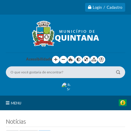
Login / Cadastro
Acessibilidade
S
MENU
e
m
a
Principal
n
Notícias
a
A Cidade
d