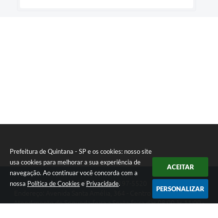
Prefeitura de Quintana - SP e os cookies: nosso site
usa cookies para melhorar a sua experiência de
ACEITAR
navegação. Ao continuar você concorda com a
nossa
Política de Cookies
e
Privacidade
.
Telefone: (14) 3197-5520
PERSONALIZAR
Endereço: Avenida Santa Amélia, 364 - Centro | CEP: 17670-003
Atendimento de Segunda-feira a Sexta-feira das 08:00 às 11:00 -
13:00 às 17:00