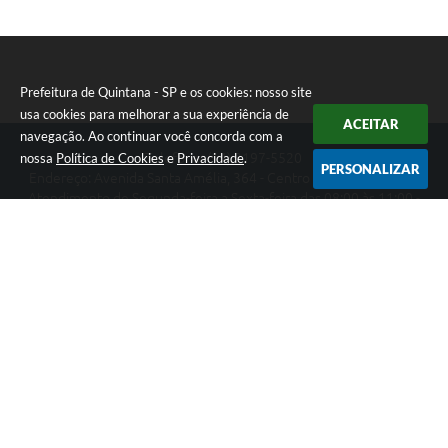
Prefeitura de Quintana - SP e os cookies: nosso site
usa cookies para melhorar a sua experiência de
ACEITAR
navegação. Ao continuar você concorda com a
nossa
Política de Cookies
e
Privacidade
.
Telefone: (14) 3197-5520
PERSONALIZAR
Endereço: Avenida Santa Amélia, 364 - Centro | CEP: 17670-003
Atendimento de Segunda-feira a Sexta-feira das 08:00 às 11:00 -
13:00 às 17:00
Prefeitura de Quintana - SP
Versão do Sistema:
3.5.3 - 19/06/2026
Portal atualizado em:
07/08/2026 14:15
Dados Abertos
Copyright Instar - 2006-2026. Todos os direitos reservados -
Instar Tecnologia