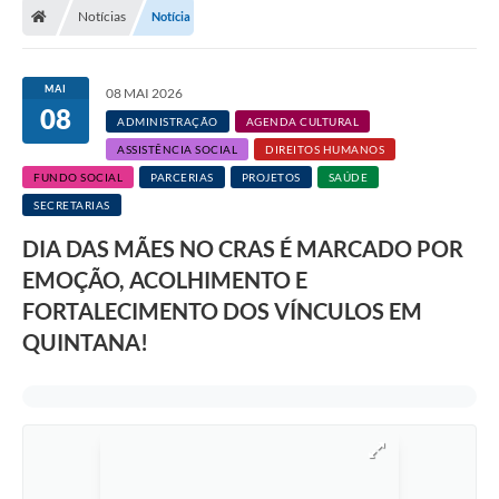
Notícias
Notícia
A Prefeitura
Secretarias
MAI
08 MAI 2026
08
Legislação
ADMINISTRAÇÃO
AGENDA CULTURAL
ASSISTÊNCIA SOCIAL
DIREITOS HUMANOS
Licitações
FUNDO SOCIAL
PARCERIAS
PROJETOS
SAÚDE
Orçamento Participativo
SECRETARIAS
DIA DAS MÃES NO CRAS É MARCADO POR
Tecnologia da Informação e Proteção de Dados
EMOÇÃO, ACOLHIMENTO E
Audiências Públicas
FORTALECIMENTO DOS VÍNCULOS EM
Editais
QUINTANA!
Notícias
Galeria de Fotos
Enquete