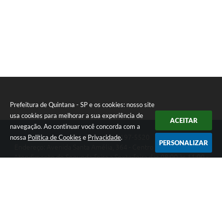
Prefeitura de Quintana - SP e os cookies: nosso site
usa cookies para melhorar a sua experiência de
ACEITAR
navegação. Ao continuar você concorda com a
nossa
Política de Cookies
e
Privacidade
.
Telefone: (14) 3197-5520
PERSONALIZAR
Endereço: Avenida Santa Amélia, 364 - Centro | CEP: 17670-003
Atendimento de Segunda-feira a Sexta-feira das 08:00 às 11:00 -
13:00 às 17:00
Prefeitura de Quintana - SP
Versão do Sistema:
3.5.3 - 19/06/2026
Portal atualizado em:
07/08/2026 14:15