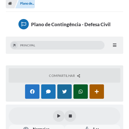
Plano de...
A Prefeitura
Secretarias
Plano de Contingência - Defesa Civil
Legislação
Licitações
PRINCIPAL
Orçamento Participativo
Tecnologia da Informação e Proteção de Dados
Audiências Públicas
COMPARTILHAR
Editais
Notícias
Galeria de Fotos
Enquete