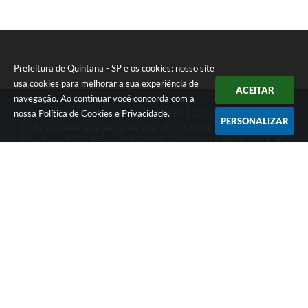
Prefeitura de Quintana - SP e os cookies: nosso site
usa cookies para melhorar a sua experiência de
ACEITAR
navegação. Ao continuar você concorda com a
nossa
Política de Cookies
e
Privacidade
.
Telefone: (14) 3197-5520
PERSONALIZAR
Endereço: Avenida Santa Amélia, 364 - Centro | CEP: 17670-003
Atendimento de Segunda-feira a Sexta-feira das 08:00 às 11:00 -
13:00 às 17:00
Prefeitura de Quintana - SP
Versão do Sistema:
3.5.3 - 19/06/2026
Portal atualizado em:
06/08/2026 10:32
Dados Abertos
Copyright Instar - 2006-2026. Todos os direitos reservados -
Instar Tecnologia