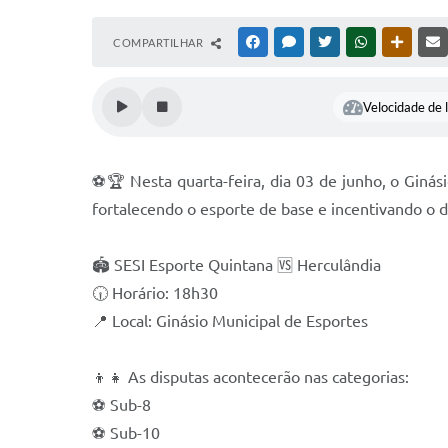
COMPARTILHAR
FACEBOOK
MESSENGER
TWITTER
WHATSAPP
OUTRAS
Velocidade de l
⚽🏆 Nesta quarta-feira, dia 03 de junho, o Giná
fortalecendo o esporte de base e incentivando o 
🏟️ SESI Esporte Quintana 🆚 Herculândia
🕡 Horário: 18h30
📍 Local: Ginásio Municipal de Esportes
👦👧 As disputas acontecerão nas categorias:
⚽ Sub-8
⚽ Sub-10