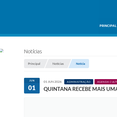
PRINCIPAL
Notícias
Principal
Notícias
Notícia
JUN
01 JUN 2026
ADMINISTRAÇÃO
AGENDA CULT
01
QUINTANA RECEBE MAIS UMA