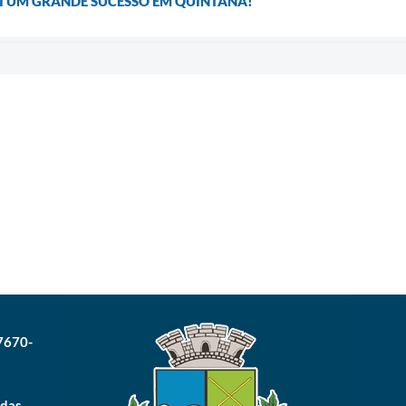
FOI UM GRANDE SUCESSO EM QUINTANA!
17670-
 das