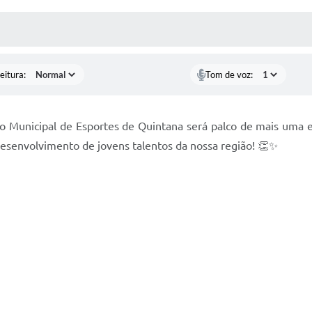
 MÍDIAS
RECEBA NOTÍCIAS
eitura:
Tom de voz:
sio Municipal de Esportes de Quintana será palco de mais uma 
desenvolvimento de jovens talentos da nossa região! 👏✨