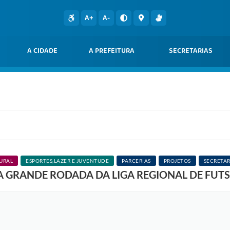
S
U
A+
A-
M
A
G
R
A CIDADE
A PREFEITURA
A
SECRETARIAS
N
D
E
R
O
D
A
D
A
D
A
L
I
URAL
ESPORTES,LAZER E JUVENTUDE
PARCERIAS
PROJETOS
SECRETAR
G
 GRANDE RODADA DA LIGA REGIONAL DE FUTS
A
R
E
G
I
O
N