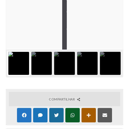
T
Carta de Serviços
E
À
Telefones Úteis
D
E
N
Ouvidoria
G
U
SIC
E
!
Contato
COMPARTILHAR