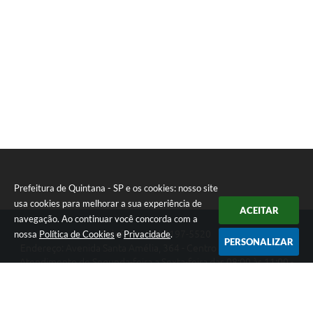
Prefeitura de Quintana - SP e os cookies: nosso site
usa cookies para melhorar a sua experiência de
ACEITAR
navegação. Ao continuar você concorda com a
nossa
Política de Cookies
e
Privacidade
.
Telefone: (14) 3197-5520
PERSONALIZAR
Endereço: Avenida Santa Amélia, 364 - Centro | CEP: 17670-003
Atendimento de Segunda-feira a Sexta-feira das 08:00 às 11:00 -
13:00 às 17:00
Prefeitura de Quintana - SP