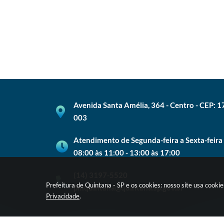
Avenida Santa Amélia, 364 - Centro - CEP: 
003
Atendimento de Segunda-feira a Sexta-feira
08:00 às 11:00 - 13:00 às 17:00
(14) 3197-5520
Prefeitura de Quintana - SP e os cookies: nosso site usa cook
pmquintana@quintana.sp.gov.br
Privacidade
.