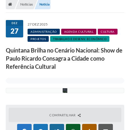
o
Notícias
Notícia
R
A Prefeitura
e
f
Secretarias
e
DEZ
27 DEZ 2025
r
27
ê
Legislação
ADMINISTRAÇÃO
AGENDA CULTURAL
CULTURA
n
PROJETOS
TRABALHO E DESENV. ECONÔMICO
c
Licitações
i
Quintana Brilha no Cenário Nacional: Show de
a
C
Orçamento Participativo
Paulo Ricardo Consagra a Cidade como
u
l
Tecnologia da Informação e Proteção de Dados
Referência Cultural
t
u
Audiências Públicas
r
a
l
Editais
Notícias
Galeria de Fotos
COMPARTILHAR
Enquete