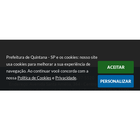
Prefeitura de Quintana - SP e os cookies: nosso site
usa cookies para melhorar a sua experiência de
ACEITAR
navegação. Ao continuar você concorda com a
nossa
Política de Cookies
e
Privacidade
.
Telefone: (14) 3197-5520
PERSONALIZAR
Endereço: Avenida Santa Amélia, 364 - Centro | CEP: 17670-003
Atendimento de Segunda-feira a Sexta-feira das 08:00 às 11:00 -
13:00 às 17:00
Prefeitura de Quintana - SP
Versão do Sistema:
3.5.3 - 19/06/2026
Portal atualizado em:
06/08/2026 10:32
Dados Abertos