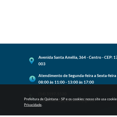
Avenida Santa Amélia, 364 - Centro - CEP: 
003
Atendimento de Segunda-feira a Sexta-feira
08:00 às 11:00 - 13:00 às 17:00
(14) 3197-5520
Prefeitura de Quintana - SP e os cookies: nosso site usa cook
pmquintana@quintana.sp.gov.br
Privacidade
.