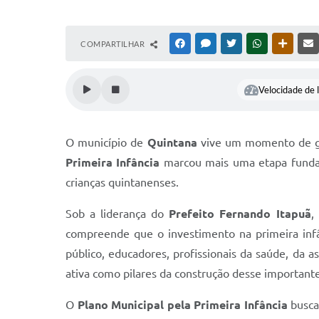
COMPARTILHAR
FACEBOOK
MESSENGER
TWITTER
WHATSAPP
OUTRAS
Velocidade de l
O município de
Quintana
vive um momento de gra
Primeira Infância
marcou mais uma etapa fundam
crianças quintanenses.
Sob a liderança do
Prefeito Fernando Itapuã
,
compreende que o investimento na primeira infâ
público, educadores, profissionais da saúde, da as
ativa como pilares da construção desse importante
O
Plano Municipal pela Primeira Infância
busca 