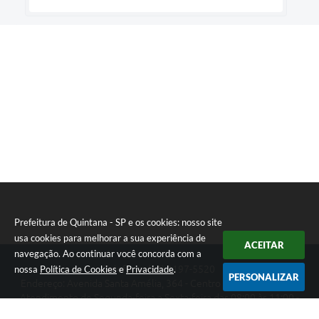
Prefeitura de Quintana - SP e os cookies: nosso site
usa cookies para melhorar a sua experiência de
ACEITAR
navegação. Ao continuar você concorda com a
nossa
Política de Cookies
e
Privacidade
.
Telefone: (14) 3197-5520
PERSONALIZAR
Endereço: Avenida Santa Amélia, 364 - Centro | CEP: 17670-003
Atendimento de Segunda-feira a Sexta-feira das 08:00 às 11:00 -
13:00 às 17:00