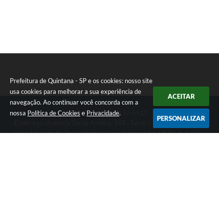
Prefeitura de Quintana - SP e os cookies: nosso site
usa cookies para melhorar a sua experiência de
ACEITAR
navegação. Ao continuar você concorda com a
nossa
Política de Cookies
e
Privacidade
.
Telefone: (14) 3197-5520
PERSONALIZAR
Endereço: Avenida Santa Amélia, 364 - Centro | CEP: 17670-003
Atendimento de Segunda-feira a Sexta-feira das 08:00 às 11:00 -
13:00 às 17:00
Prefeitura de Quintana - SP
Versão do Sistema:
3.5.3 - 19/06/2026
Portal atualizado em:
07/08/2026 14:15
Dados Abertos