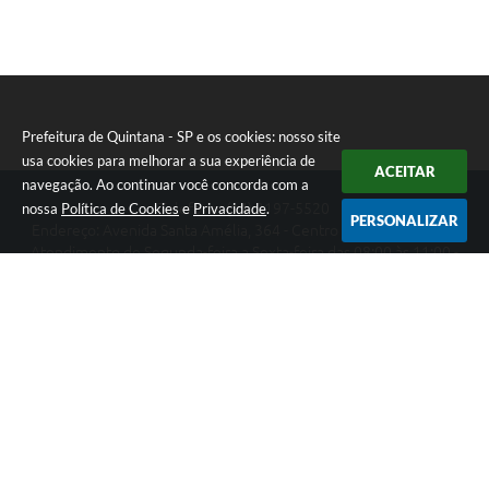
Prefeitura de Quintana - SP e os cookies: nosso site
usa cookies para melhorar a sua experiência de
ACEITAR
navegação. Ao continuar você concorda com a
nossa
Política de Cookies
e
Privacidade
.
Telefone: (14) 3197-5520
PERSONALIZAR
Endereço: Avenida Santa Amélia, 364 - Centro | CEP: 17670-003
Atendimento de Segunda-feira a Sexta-feira das 08:00 às 11:00 -
13:00 às 17:00
Prefeitura de Quintana - SP
Versão do Sistema:
3.5.3 - 19/06/2026
Portal atualizado em:
07/08/2026 14:15
Dados Abertos