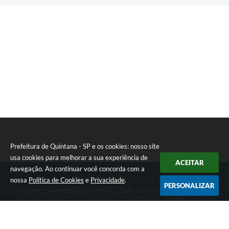
Prefeitura de Quintana - SP e os cookies: nosso site
usa cookies para melhorar a sua experiência de
ACEITAR
navegação. Ao continuar você concorda com a
nossa
Política de Cookies
e
Privacidade
.
Telefone: (14) 3197-5520
PERSONALIZAR
Endereço: Avenida Santa Amélia, 364 - Centro | CEP: 17670-003
Atendimento de Segunda-feira a Sexta-feira das 08:00 às 11:00 -
13:00 às 17:00
Prefeitura de Quintana - SP