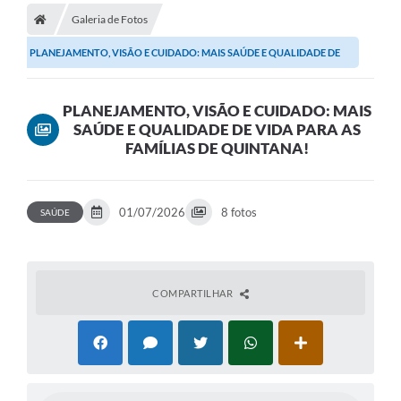
Galeria de Fotos
A Prefeitura
PLANEJAMENTO, VISÃO E CUIDADO: MAIS SAÚDE E QUALIDADE DE
Secretarias
VIDA PARA AS FAMÍLIAS...
Legislação
PLANEJAMENTO, VISÃO E CUIDADO: MAIS
SAÚDE E QUALIDADE DE VIDA PARA AS
Licitações
FAMÍLIAS DE QUINTANA!
Orçamento Participativo
Tecnologia da Informação e Proteção de Dados
01/07/2026
8 fotos
SAÚDE
Audiências Públicas
Editais
COMPARTILHAR
Notícias
Galeria de Fotos
Enquete