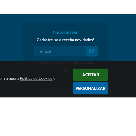
Newsletter
Cadastre-se e receba novidades!
Acompanhe nossas redes sociais
ACEITAR
 com a nossa
Política de Cookies
e
PERSONALIZAR
:15