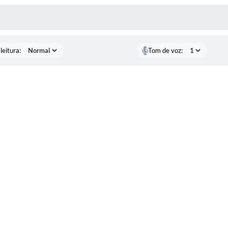
AS MÍDIAS
leitura:
Tom de voz: