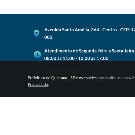
Avenida Santa Amélia, 364 - Centro - CEP: 
003
Atendimento de Segunda-feira a Sexta-feira
08:00 às 11:00 - 13:00 às 17:00
(14) 3197-5520
Prefeitura de Quintana - SP e os cookies: nosso site usa cook
pmquintana@quintana.sp.gov.br
Privacidade
.