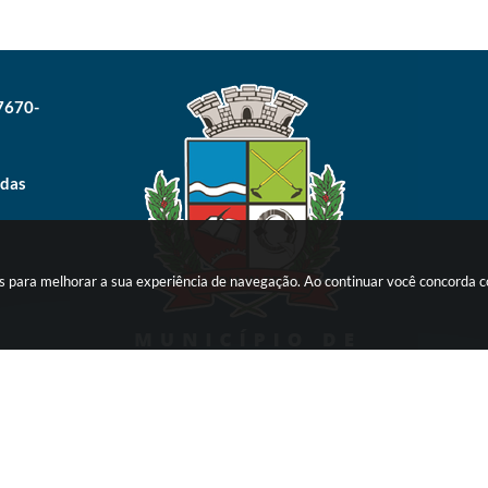
17670-
 das
ies para melhorar a sua experiência de navegação. Ao continuar você concorda
Versão do Sistema:
3.5.3 - 19/06/2026
Ultima atualização:
07/08/2026 14