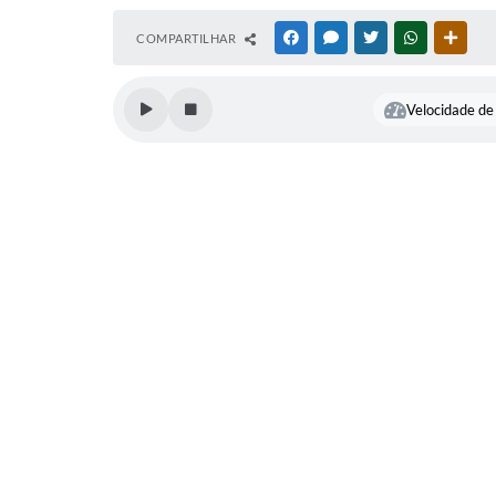
COMPARTILHAR
FACEBOOK
MESSENGER
TWITTER
WHATSAPP
OUTR
Velocidade de 