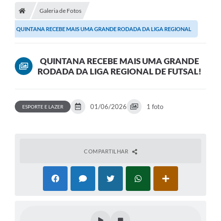
Galeria de Fotos
A Prefeitura
QUINTANA RECEBE MAIS UMA GRANDE RODADA DA LIGA REGIONAL
Secretarias
DE FUTSAL!
Legislação
QUINTANA RECEBE MAIS UMA GRANDE
RODADA DA LIGA REGIONAL DE FUTSAL!
Licitações
Orçamento Participativo
01/06/2026
1 foto
ESPORTE E LAZER
Tecnologia da Informação e Proteção de Dados
Audiências Públicas
Editais
COMPARTILHAR
Notícias
Galeria de Fotos
Enquete