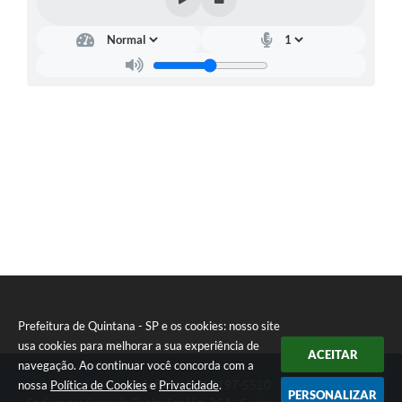
Carta de Serviços
Telefones Úteis
Ouvidoria
SIC
Contato
Prefeitura de Quintana - SP e os cookies: nosso site
usa cookies para melhorar a sua experiência de
ACEITAR
navegação. Ao continuar você concorda com a
nossa
Política de Cookies
e
Privacidade
.
Telefone: (14) 3197-5520
PERSONALIZAR