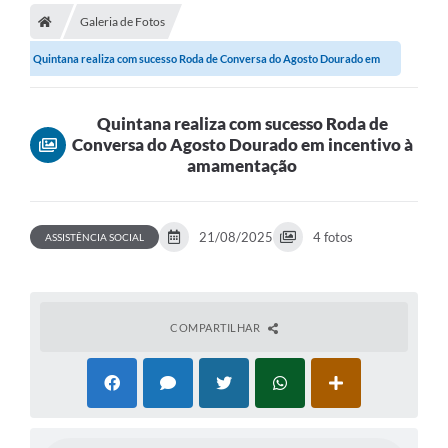
Galeria de Fotos
A Prefeitura
Quintana realiza com sucesso Roda de Conversa do Agosto Dourado em
Secretarias
incentivo à...
Legislação
Quintana realiza com sucesso Roda de
Conversa do Agosto Dourado em incentivo à
Licitações
amamentação
Orçamento Participativo
Tecnologia da Informação e Proteção de Dados
21/08/2025
4 fotos
ASSISTÊNCIA SOCIAL
Audiências Públicas
Editais
COMPARTILHAR
Notícias
Galeria de Fotos
Enquete