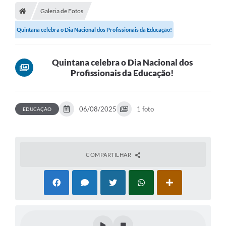
Galeria de Fotos
A Prefeitura
Quintana celebra o Dia Nacional dos Profissionais da Educação!
Secretarias
Legislação
Quintana celebra o Dia Nacional dos
Profissionais da Educação!
Licitações
Orçamento Participativo
06/08/2025
1 foto
EDUCAÇÃO
Tecnologia da Informação e Proteção de Dados
Audiências Públicas
Editais
COMPARTILHAR
Notícias
Galeria de Fotos
Enquete