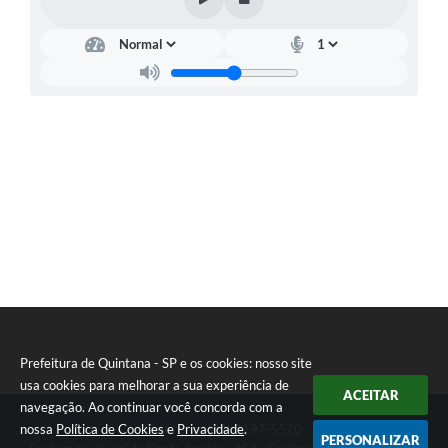
Carta de Serviços
Telefones Úteis
Ouvidoria
SIC
Contato
Prefeitura de Quintana - SP e os cookies: nosso site
usa cookies para melhorar a sua experiência de
ACEITAR
navegação. Ao continuar você concorda com a
nossa
Política de Cookies
e
Privacidade
.
Telefone: (14) 3197-5520
PERSONALIZAR