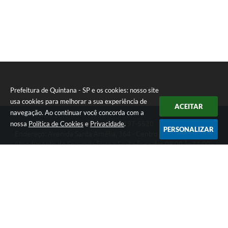
Prefeitura de Quintana - SP e os cookies: nosso site
usa cookies para melhorar a sua experiência de
ACEITAR
navegação. Ao continuar você concorda com a
nossa
Política de Cookies
e
Privacidade
.
Telefone: (14) 3197-5520
PERSONALIZAR
Endereço: Avenida Santa Amélia, 364 - Centro | CEP: 17670-003
Atendimento de Segunda-feira a Sexta-feira das 08:00 às 11:00 -
13:00 às 17:00
Prefeitura de Quintana - SP
Versão do Sistema:
3.5.3 - 19/06/2026
Portal atualizado em:
07/08/2026 14:15
Dados Abertos