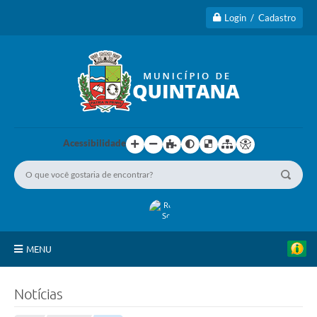
I
Login / Cadastro
M
E
I
R
A
R
O
D
A
D
A
Acessibilidade
D
A
L
I
G
A
R
E
G
I
MENU
O
N
Principal
A
Notícias
L
D
A Cidade
E