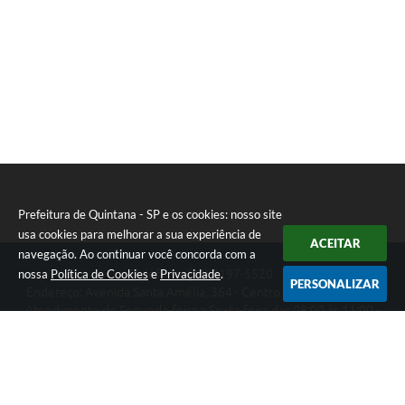
Prefeitura de Quintana - SP e os cookies: nosso site
usa cookies para melhorar a sua experiência de
ACEITAR
navegação. Ao continuar você concorda com a
nossa
Política de Cookies
e
Privacidade
.
Telefone: (14) 3197-5520
PERSONALIZAR
Endereço: Avenida Santa Amélia, 364 - Centro | CEP: 17670-003
Atendimento de Segunda-feira a Sexta-feira das 08:00 às 11:00 -
13:00 às 17:00
Prefeitura de Quintana - SP
Versão do Sistema:
3.5.3 - 19/06/2026