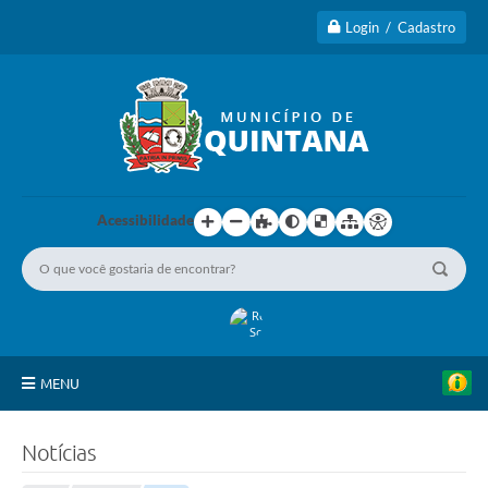
Login / Cadastro
Acessibilidade
MENU
1
5
d
Principal
e
Notícias
M
a
A Cidade