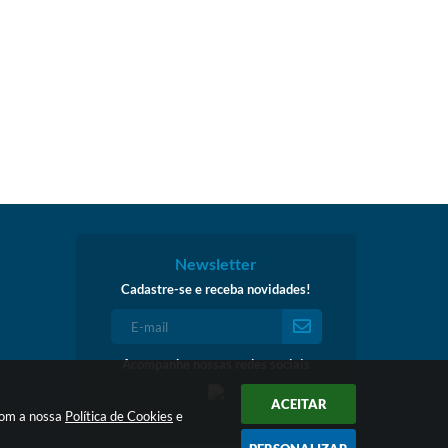
Newsletter
Cadastre-se e receba novidades!
Acompanhe nossas redes sociais
ACEITAR
 com a nossa
Política de Cookies
e