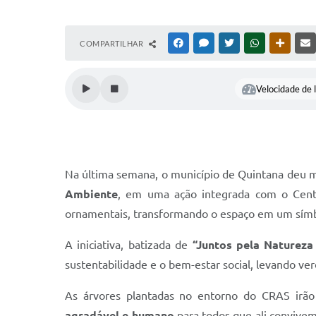
COMPARTILHAR
FACEBOOK
MESSENGER
TWITTER
WHATSAPP
OUTRAS
Velocidade de l
Na última semana, o município de Quintana deu m
Ambiente
, em uma ação integrada com o Centr
ornamentais, transformando o espaço em um símbo
A iniciativa, batizada de
“Juntos pela Natureza 
sustentabilidade e o bem-estar social, levando ve
As árvores plantadas no entorno do CRAS irão
agradável e humano
para todos que ali convivem