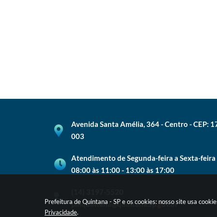
Avenida Santa Amélia, 364 - Centro - CEP: 
003
Atendimento de Segunda-feira a Sexta-feira
08:00 às 11:00 - 13:00 às 17:00
(14) 3197-5520
Prefeitura de Quintana - SP e os cookies: nosso site usa cook
pmquintana@quintana.sp.gov.br
Privacidade
.