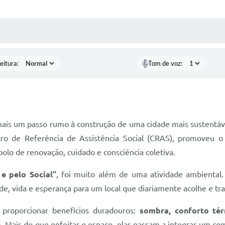
 MÍDIAS
RECEBA NOTÍCIAS
eitura:
Tom de voz:
ais um passo rumo à construção de uma cidade mais sustentáv
o de Referência de Assistência Social (CRAS), promoveu o 
lo de renovação, cuidado e consciência coletiva.
e pelo Social”
, foi muito além de uma atividade ambiental.
rde, vida e esperança para um local que diariamente acolhe e tr
 proporcionar benefícios duradouros:
sombra, conforto tér
. Mais do que enfeitar o espaço, elas passam a integrar um c