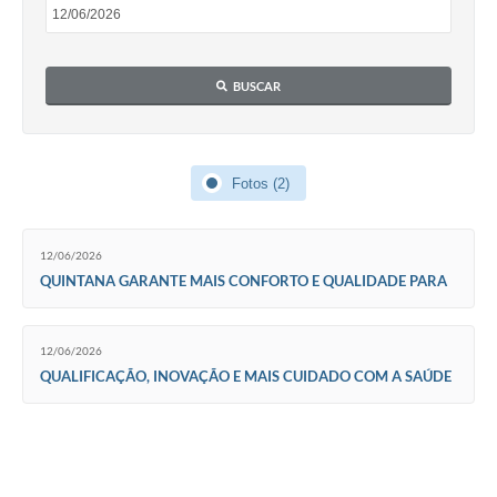
Carta de Serviços
Telefones Úteis
BUSCAR
Ouvidoria
SIC
Fotos (2)
Contato
12/06/2026
QUINTANA GARANTE MAIS CONFORTO E QUALIDADE PARA
OS ALUNOS COM A CHEGADA DOS NOVOS UNIFORMES
12/06/2026
QUALIFICAÇÃO, INOVAÇÃO E MAIS CUIDADO COM A SAÚDE
DA MULHER QUINTANENSE!