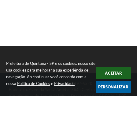
Prefeitura de Quintana - SP e os cookies: nosso site
usa cookies para melhorar a sua experiência de
ACEITAR
navegação. Ao continuar você concorda com a
nossa
Política de Cookies
e
Privacidade
.
Telefone: (14) 3197-5520
PERSONALIZAR
Endereço: Avenida Santa Amélia, 364 - Centro | CEP: 17670-003
Atendimento de Segunda-feira a Sexta-feira das 08:00 às 11:00 -
13:00 às 17:00
Prefeitura de Quintana - SP
Versão do Sistema:
3.5.3 - 19/06/2026
Portal atualizado em:
07/08/2026 14:15