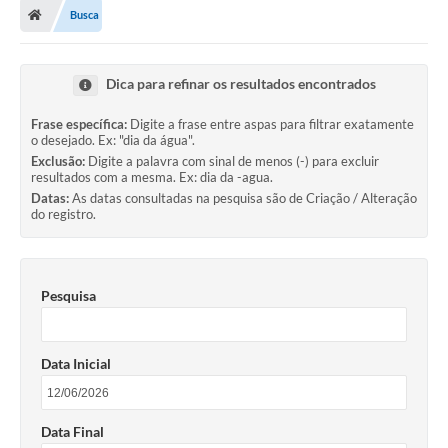
Busca
A Prefeitura
Secretarias
Dica para refinar os resultados encontrados
Legislação
Frase específica:
Digite a frase entre aspas para filtrar exatamente
o desejado. Ex: "dia da água".
Licitações
Exclusão:
Digite a palavra com sinal de menos (-) para excluir
resultados com a mesma. Ex: dia da -agua.
Orçamento Participativo
Datas:
As datas consultadas na pesquisa são de Criação / Alteração
do registro.
Tecnologia da Informação e Proteção de Dados
Audiências Públicas
Pesquisa
Editais
Notícias
Data Inicial
Galeria de Fotos
Enquete
Data Final