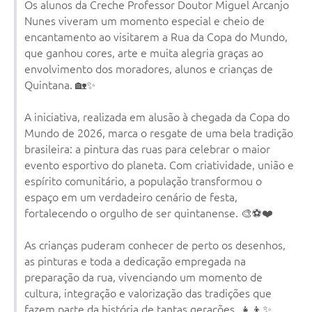
Os alunos da Creche Professor Doutor Miguel Arcanjo
Carta de Serviços
Nunes viveram um momento especial e cheio de
Telefones Úteis
encantamento ao visitarem a Rua da Copa do Mundo,
que ganhou cores, arte e muita alegria graças ao
Ouvidoria
envolvimento dos moradores, alunos e crianças de
Quintana. 🏡✨
SIC
A iniciativa, realizada em alusão à chegada da Copa do
Contato
Mundo de 2026, marca o resgate de uma bela tradição
brasileira: a pintura das ruas para celebrar o maior
evento esportivo do planeta. Com criatividade, união e
espírito comunitário, a população transformou o
espaço em um verdadeiro cenário de festa,
fortalecendo o orgulho de ser quintanense. 🎨⚽❤️
As crianças puderam conhecer de perto os desenhos,
as pinturas e toda a dedicação empregada na
preparação da rua, vivenciando um momento de
cultura, integração e valorização das tradições que
fazem parte da história de tantas gerações. 👧👦✨