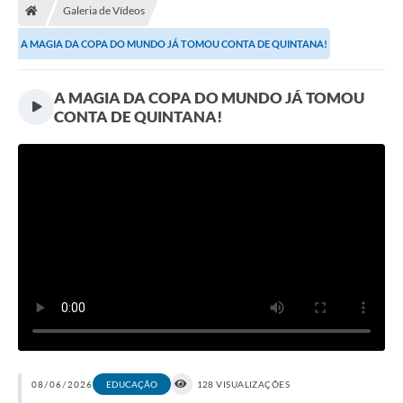
Galeria de Vídeos
A Prefeitura
A MAGIA DA COPA DO MUNDO JÁ TOMOU CONTA DE QUINTANA!
Secretarias
A MAGIA DA COPA DO MUNDO JÁ TOMOU
Legislação
CONTA DE QUINTANA!
Licitações
Orçamento Participativo
Tecnologia da Informação e Proteção de Dados
Audiências Públicas
Editais
Notícias
Galeria de Fotos
Enquete
08/06/2026
EDUCAÇÃO
128 VISUALIZAÇÕES