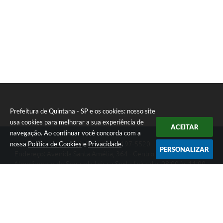
Prefeitura de Quintana - SP e os cookies: nosso site
usa cookies para melhorar a sua experiência de
ACEITAR
navegação. Ao continuar você concorda com a
nossa
Política de Cookies
e
Privacidade
.
Telefone: (14) 3197-5520
PERSONALIZAR
Endereço: Avenida Santa Amélia, 364 - Centro | CEP: 17670-003
Atendimento de Segunda-feira a Sexta-feira das 08:00 às 11:00 -
13:00 às 17:00
Prefeitura de Quintana - SP
Versão do Sistema:
3.5.3 - 19/06/2026