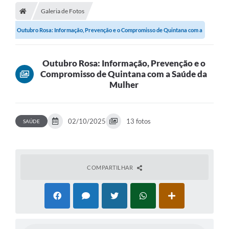
Galeria de Fotos
A Prefeitura
Outubro Rosa: Informação, Prevenção e o Compromisso de Quintana com a
Secretarias
Saúde da...
Legislação
Outubro Rosa: Informação, Prevenção e o
Compromisso de Quintana com a Saúde da
Licitações
Mulher
Orçamento Participativo
Tecnologia da Informação e Proteção de Dados
02/10/2025
13 fotos
SAÚDE
Audiências Públicas
Editais
COMPARTILHAR
Notícias
Galeria de Fotos
Enquete