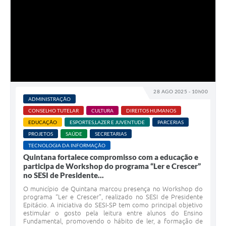
28 AGO 2025 - 10h00
ADMINISTRAÇÃO
CONSELHO TUTELAR
CULTURA
DIREITOS HUMANOS
EDUCAÇÃO
ESPORTES,LAZER E JUVENTUDE
PARCERIAS
PROJETOS
SAÚDE
SECRETARIAS
TECNOLOGIA DA INFORMAÇÃO
Quintana fortalece compromisso com a educação e
participa de Workshop do programa “Ler e Crescer”
no SESI de Presidente...
O município de Quintana marcou presença no Workshop do
programa “Ler e Crescer”, realizado no SESI de Presidente
Epitácio. A iniciativa do SESI-SP tem como principal objetivo
estimular o gosto pela leitura entre alunos do Ensino
Fundamental, promovendo o hábito de ler, a formação de