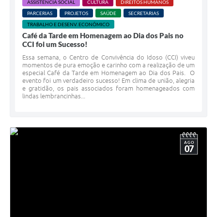
ASSISTÊNCIA SOCIAL
CULTURA
DIREITOS HUMANOS
PARCERIAS
PROJETOS
SAÚDE
SECRETARIAS
TRABALHO E DESENV. ECONÔMICO
Café da Tarde em Homenagem ao Dia dos Pais no
CCI foi um Sucesso!
Essa semana, o Centro de Convivência do Idoso (CCI) viveu
momentos de pura emoção e carinho com a realização de um
especial Café da Tarde em Homenagem ao Dia dos Pais. O
evento foi um verdadeiro sucesso! Em clima de união, alegria
e gratidão, os pais associados foram homenageados com
lindas lembrancinhas...
AGO
07