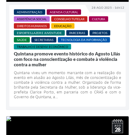
Carta de Serviços
28 AGO 2025 - 16h12
ADMINISTRAÇÃO
AGENDA CULTURAL
Telefones Úteis
ASSISTÊNCIA SOCIAL
CONSELHO TUTELAR
CULTURA
DIREITOS HUMANOS
EDUCAÇÃO
Ouvidoria
ESPORTES,LAZER E JUVENTUDE
PARCERIAS
PROJETOS
SIC
SAÚDE
SECRETARIAS
TECNOLOGIA DA INFORMAÇÃO
TRABALHO E DESENV. ECONÔMICO
Contato
Quintana promove evento histórico do Agosto Lilás
com foco na conscientização e combate à violência
contra a mulher
Quintana viveu um momento marcante com a realização do
evento em alusão ao Agosto Lilás, mês de conscientização e
combate à violência contra a mulher. Organizado de forma
brilhante pela Secretaria da Mulher, sob a liderança da vice-
prefeita Clarice Porto, em parceria com o CRAS e com o
Governo de Quintana, a...
AGO
28