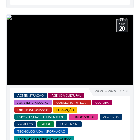
AGO
20
20 AGO 2025 - 08h31
ADMINISTRAÇÃO
AGENDA CULTURAL
ASSISTÊNCIA SOCIAL
CONSELHO TUTELAR
CULTURA
DIREITOS HUMANOS
EDUCAÇÃO
ESPORTES,LAZER E JUVENTUDE
FUNDO SOCIAL
PARCERIAS
PROJETOS
SAÚDE
SECRETARIAS
TECNOLOGIA DA INFORMAÇÃO
TRABALHO E DESENV. ECONÔMICO