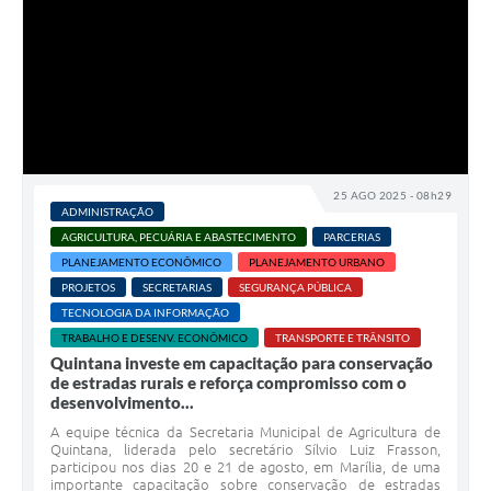
25 AGO 2025 - 08h29
ADMINISTRAÇÃO
AGRICULTURA, PECUÁRIA E ABASTECIMENTO
PARCERIAS
PLANEJAMENTO ECONÔMICO
PLANEJAMENTO URBANO
PROJETOS
SECRETARIAS
SEGURANÇA PÚBLICA
TECNOLOGIA DA INFORMAÇÃO
TRABALHO E DESENV. ECONÔMICO
TRANSPORTE E TRÂNSITO
Quintana investe em capacitação para conservação
de estradas rurais e reforça compromisso com o
desenvolvimento...
A equipe técnica da Secretaria Municipal de Agricultura de
Quintana, liderada pelo secretário Sílvio Luiz Frasson,
participou nos dias 20 e 21 de agosto, em Marília, de uma
importante capacitação sobre conservação de estradas