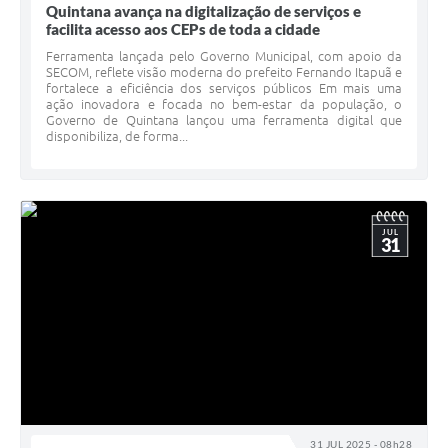
Quintana avança na digitalização de serviços e
facilita acesso aos CEPs de toda a cidade
Ferramenta lançada pelo Governo Municipal, com apoio da
SECOM, reflete visão moderna do prefeito Fernando Itapuã e
fortalece a eficiência dos serviços públicos Em mais uma
ação inovadora e focada no bem-estar da população, o
Governo de Quintana lançou uma ferramenta digital que
disponibiliza, de forma...
JUL
31
31 JUL 2025 - 08h28