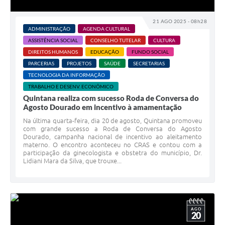
21 AGO 2025 - 08h28
ADMINISTRAÇÃO
AGENDA CULTURAL
ASSISTÊNCIA SOCIAL
CONSELHO TUTELAR
CULTURA
DIREITOS HUMANOS
EDUCAÇÃO
FUNDO SOCIAL
PARCERIAS
PROJETOS
SAÚDE
SECRETARIAS
TECNOLOGIA DA INFORMAÇÃO
TRABALHO E DESENV. ECONÔMICO
Quintana realiza com sucesso Roda de Conversa do
Agosto Dourado em incentivo à amamentação
Na última quarta-feira, dia 20 de agosto, Quintana promoveu
com grande sucesso a Roda de Conversa do Agosto
Dourado, campanha nacional de incentivo ao aleitamento
materno. O encontro aconteceu no CRAS e contou com a
participação da ginecologista e obstetra do município, Dr.
Lidiani Mara da Silva, que trouxe...
AGO
20