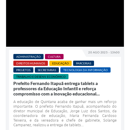
20 AGO 2025 - 13h00
ADMINISTRAÇÃO
CULTURA
DIREITOS HUMANOS
EDUCAÇÃO
PARCERIAS
PROJETOS
SECRETARIAS
TECNOLOGIA DA INFORMAÇÃO
TRABALHO E DESENV. ECONÔMICO
Prefeito Fernando Itapuã entrega tablets a
professores da Educação Infantil e reforça
compromisso com a inovação educacional...
A educação de Quintana acaba de ganhar mais um reforço
importante. O prefeito Fernando Itapuã, acompanhado do
diretor municipal de Educação, Jorge Luiz dos Santos, da
coordenadora de educação, Maria Fernanda Cardoso
Teixeira, e da vereadora e chefe de gabinete, Solange
Campanez, realizou a entrega de tablets...