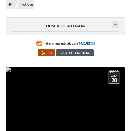
Notícias
A Prefeitura
Secretarias
BUSCA DETALHADA
Legislação
Licitações
notícias encontradas em
PROJETOS
329
RSS
RECEBA NOTÍCIAS
Orçamento Participativo
Tecnologia da Informação e Proteção de Dados
Audiências Públicas
AGO
28
Editais
Notícias
Galeria de Fotos
Enquete