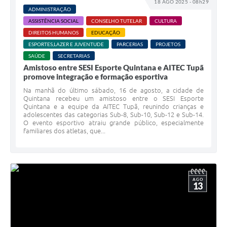
18 AGO 2025 - 08h29
ADMINISTRAÇÃO
ASSISTÊNCIA SOCIAL
CONSELHO TUTELAR
CULTURA
DIREITOS HUMANOS
EDUCAÇÃO
ESPORTES,LAZER E JUVENTUDE
PARCERIAS
PROJETOS
SAÚDE
SECRETARIAS
Amistoso entre SESI Esporte Quintana e AITEC Tupã
promove integração e formação esportiva
Na manhã do último sábado, 16 de agosto, a cidade de
Quintana recebeu um amistoso entre o SESI Esporte
Quintana e a equipe da AITEC Tupã, reunindo crianças e
adolescentes das categorias Sub-8, Sub-10, Sub-12 e Sub-14.
O evento esportivo atraiu grande público, especialmente
familiares dos atletas, que...
AGO
13