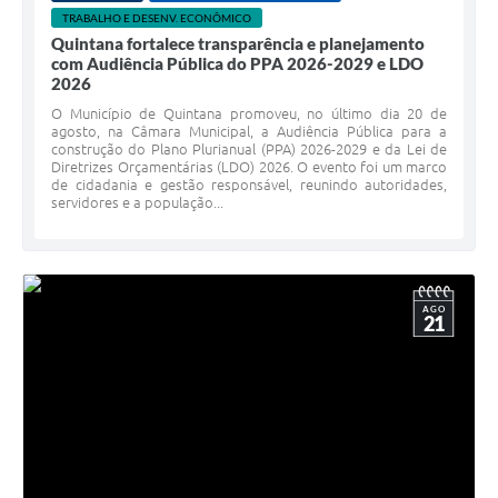
TRABALHO E DESENV. ECONÔMICO
Quintana fortalece transparência e planejamento
com Audiência Pública do PPA 2026-2029 e LDO
2026
O Município de Quintana promoveu, no último dia 20 de
agosto, na Câmara Municipal, a Audiência Pública para a
construção do Plano Plurianual (PPA) 2026-2029 e da Lei de
Diretrizes Orçamentárias (LDO) 2026. O evento foi um marco
de cidadania e gestão responsável, reunindo autoridades,
servidores e a população...
AGO
21