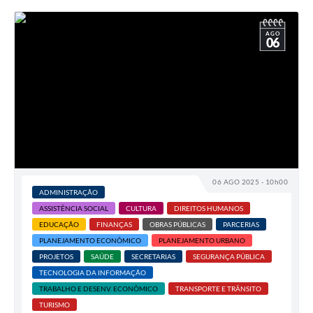
AGO
06
06 AGO 2025 - 10h00
ADMINISTRAÇÃO
ASSISTÊNCIA SOCIAL
CULTURA
DIREITOS HUMANOS
EDUCAÇÃO
FINANÇAS
OBRAS PÚBLICAS
PARCERIAS
PLANEJAMENTO ECONÔMICO
PLANEJAMENTO URBANO
PROJETOS
SAÚDE
SECRETARIAS
SEGURANÇA PÚBLICA
TECNOLOGIA DA INFORMAÇÃO
TRABALHO E DESENV. ECONÔMICO
TRANSPORTE E TRÂNSITO
TURISMO