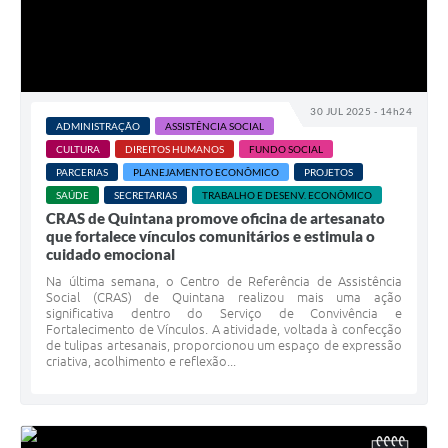
30 JUL 2025 - 14h24
ADMINISTRAÇÃO
ASSISTÊNCIA SOCIAL
CULTURA
DIREITOS HUMANOS
FUNDO SOCIAL
PARCERIAS
PLANEJAMENTO ECONÔMICO
PROJETOS
SAÚDE
SECRETARIAS
TRABALHO E DESENV. ECONÔMICO
CRAS de Quintana promove oficina de artesanato
que fortalece vínculos comunitários e estimula o
cuidado emocional
Na última semana, o Centro de Referência de Assistência
Social (CRAS) de Quintana realizou mais uma ação
significativa dentro do Serviço de Convivência e
Fortalecimento de Vínculos. A atividade, voltada à confecção
de tulipas artesanais, proporcionou um espaço de expressão
criativa, acolhimento e reflexão...