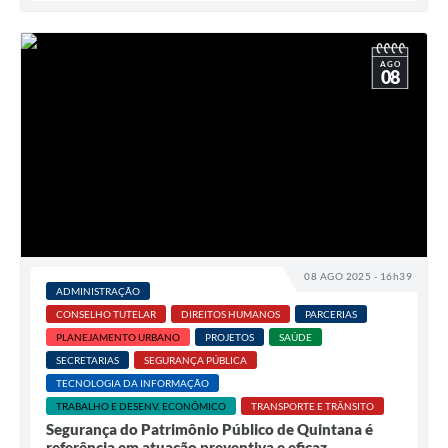
AGO
08
08 AGO 2025 - 16h39
ADMINISTRAÇÃO
CONSELHO TUTELAR
DIREITOS HUMANOS
PARCERIAS
PLANEJAMENTO URBANO
PROJETOS
SAÚDE
SECRETARIAS
SEGURANÇA PÚBLICA
TECNOLOGIA DA INFORMAÇÃO
TRABALHO E DESENV. ECONÔMICO
TRANSPORTE E TRÂNSITO
Segurança do Patrimônio Público de Quintana é
referência em atuação preventiva e eficaz