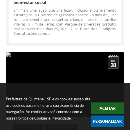
bem-estar social
Em mais uma ação que une lazer, inclusão e planejamento
estratégico, o Governo de Quintana encerrou o mês de julho
com um evento que encantou crianças, jovens e famílias
inteiras: o Fim de Férias com Parque de Diversões Gratuito,
realizado entre os dias 25, 26 e 27, na Praça dos Eucaliptos.
Com atrações como...
JUL
28
Prefeitura de Quintana - SP e os cookies: nosso site
usa cookies para melhorar a sua experiência de
ACEITAR
navegação. Ao continuar você concorda com a
nossa
Política de Cookies
e
Privacidade
.
PERSONALIZAR
28 JUL 2025 - 15h59
ADMINISTRAÇÃO
AGENDA CULTURAL