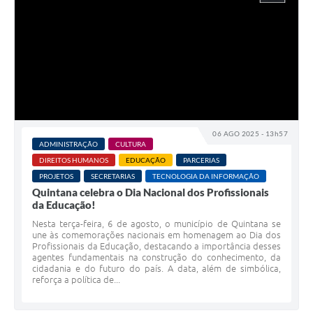
06 AGO 2025 - 13h57
ADMINISTRAÇÃO
CULTURA
DIREITOS HUMANOS
EDUCAÇÃO
PARCERIAS
PROJETOS
SECRETARIAS
TECNOLOGIA DA INFORMAÇÃO
Quintana celebra o Dia Nacional dos Profissionais
da Educação!
Nesta terça-feira, 6 de agosto, o município de Quintana se
une às comemorações nacionais em homenagem ao Dia dos
Profissionais da Educação, destacando a importância desses
agentes fundamentais na construção do conhecimento, da
cidadania e do futuro do país. A data, além de simbólica,
reforça a política de...