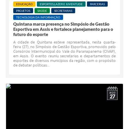
EDUCAÇÃO
ESPORTES,LAZER E JUVENTUDE
PARCERIAS
PROJETOS
SAÚDE
SECRETARIAS
TECNOLOGIA DA INFORMAÇÃO
Quintana marca presença no Simpósio de Gestão
Esportiva em Assis e fortalece planejamento para o
futuro do esporte
A cidade de Quintana esteve representada, nesta quarta-
feira (27), no Simpósio de Gestão Esportiva, promovido pelo
Consórcio Intermunicipal do Vale do Paranapanema (CIVAP),
em Assis. O evento reuniu secretarias e departamentos de
esportes de diversos municípios da região, com o propósito
de debater políticas...
AGO
27