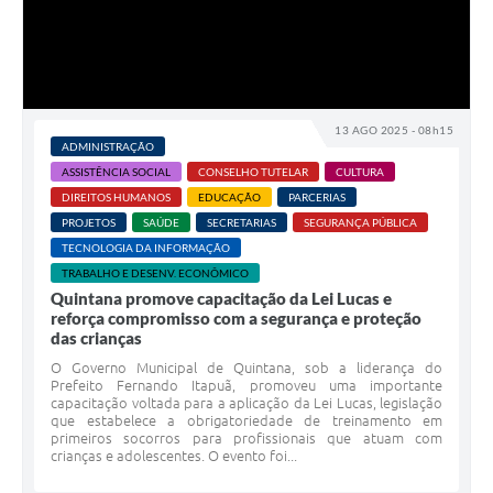
13 AGO 2025 - 08h15
ADMINISTRAÇÃO
ASSISTÊNCIA SOCIAL
CONSELHO TUTELAR
CULTURA
DIREITOS HUMANOS
EDUCAÇÃO
PARCERIAS
PROJETOS
SAÚDE
SECRETARIAS
SEGURANÇA PÚBLICA
TECNOLOGIA DA INFORMAÇÃO
TRABALHO E DESENV. ECONÔMICO
Quintana promove capacitação da Lei Lucas e
reforça compromisso com a segurança e proteção
das crianças
O Governo Municipal de Quintana, sob a liderança do
Prefeito Fernando Itapuã, promoveu uma importante
capacitação voltada para a aplicação da Lei Lucas, legislação
que estabelece a obrigatoriedade de treinamento em
primeiros socorros para profissionais que atuam com
crianças e adolescentes. O evento foi...