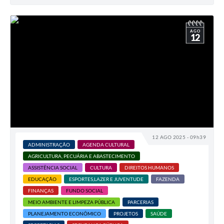
AGO
12
12 AGO 2025 - 09h39
ADMINISTRAÇÃO
AGENDA CULTURAL
AGRICULTURA, PECUÁRIA E ABASTECIMENTO
ASSISTÊNCIA SOCIAL
CULTURA
DIREITOS HUMANOS
EDUCAÇÃO
ESPORTES,LAZER E JUVENTUDE
FAZENDA
FINANÇAS
FUNDO SOCIAL
MEIO AMBIENTE E LIMPEZA PÚBLICA
PARCERIAS
PLANEJAMENTO ECONÔMICO
PROJETOS
SAÚDE