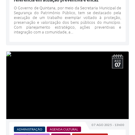
O Governo de Quintana, por meio da Secretaria Municipal de
Segurança do Patrimônio Público, tem se destacado pela
execução de um trabalho exemplar voltado à proteção,
preservação e valorização dos bens públicos do município.
Com planejamento estratégico, ações preventivas e
integração com a comunidade, a...
AGO
07
07 AGO 2025 - 13h00
ADMINISTRAÇÃO
AGENDA CULTURAL