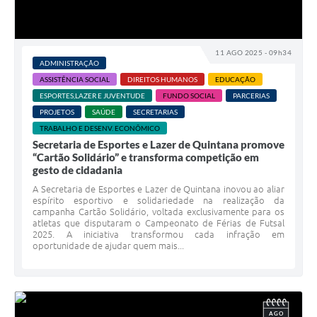
11 AGO 2025 - 09h34
ADMINISTRAÇÃO
ASSISTÊNCIA SOCIAL
DIREITOS HUMANOS
EDUCAÇÃO
ESPORTES,LAZER E JUVENTUDE
FUNDO SOCIAL
PARCERIAS
PROJETOS
SAÚDE
SECRETARIAS
TRABALHO E DESENV. ECONÔMICO
Secretaria de Esportes e Lazer de Quintana promove
“Cartão Solidário” e transforma competição em
gesto de cidadania
A Secretaria de Esportes e Lazer de Quintana inovou ao aliar
espírito esportivo e solidariedade na realização da
campanha Cartão Solidário, voltada exclusivamente para os
atletas que disputaram o Campeonato de Férias de Futsal
2025. A iniciativa transformou cada infração em
oportunidade de ajudar quem mais...
AGO