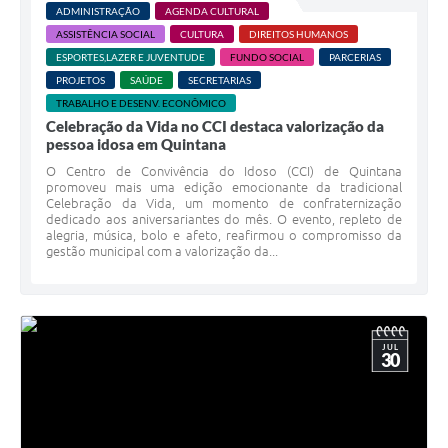
ADMINISTRAÇÃO
AGENDA CULTURAL
ASSISTÊNCIA SOCIAL
CULTURA
DIREITOS HUMANOS
ESPORTES,LAZER E JUVENTUDE
FUNDO SOCIAL
PARCERIAS
PROJETOS
SAÚDE
SECRETARIAS
TRABALHO E DESENV. ECONÔMICO
Celebração da Vida no CCI destaca valorização da
pessoa idosa em Quintana
O Centro de Convivência do Idoso (CCI) de Quintana
promoveu mais uma edição emocionante da tradicional
Celebração da Vida, um momento de confraternização
dedicado aos aniversariantes do mês. O evento, repleto de
alegria, música, bolo e afeto, reafirmou o compromisso da
gestão municipal com a valorização da...
JUL
30