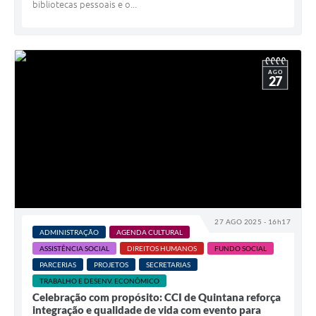
bibliotecas pessoais e o...
AGO
27
27 AGO 2025 - 16h17
ADMINISTRAÇÃO
AGENDA CULTURAL
ASSISTÊNCIA SOCIAL
DIREITOS HUMANOS
FUNDO SOCIAL
PARCERIAS
PROJETOS
SECRETARIAS
TRABALHO E DESENV. ECONÔMICO
Celebração com propósito: CCI de Quintana reforça
integração e qualidade de vida com evento para