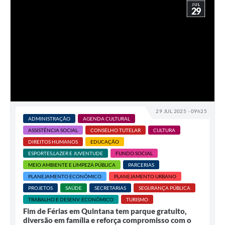
JUL
29
29 JUL 2025 - 09h25
ADMINISTRAÇÃO
AGENDA CULTURAL
ASSISTÊNCIA SOCIAL
CONSELHO TUTELAR
CULTURA
DIREITOS HUMANOS
EDUCAÇÃO
ESPORTES,LAZER E JUVENTUDE
FUNDO SOCIAL
MEIO AMBIENTE E LIMPEZA PÚBLICA
PARCERIAS
PLANEJAMENTO ECONÔMICO
PLANEJAMENTO URBANO
PROJETOS
SAÚDE
SECRETARIAS
SEGURANÇA PÚBLICA
TRABALHO E DESENV. ECONÔMICO
TURISMO
Fim de Férias em Quintana tem parque gratuito,
diversão em família e reforça compromisso com o