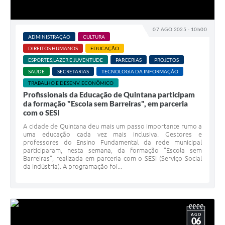
07 AGO 2025 - 10h00
ADMINISTRAÇÃO
CULTURA
DIREITOS HUMANOS
EDUCAÇÃO
ESPORTES,LAZER E JUVENTUDE
PARCERIAS
PROJETOS
SAÚDE
SECRETARIAS
TECNOLOGIA DA INFORMAÇÃO
TRABALHO E DESENV. ECONÔMICO
Profissionais da Educação de Quintana participam
da formação "Escola sem Barreiras", em parceria
com o SESI
A cidade de Quintana deu mais um passo importante rumo a
uma educação cada vez mais inclusiva. Gestores e
professores do Ensino Fundamental da rede municipal
participaram, nesta semana, da formação "Escola sem
Barreiras", realizada em parceria com o SESI (Serviço Social
da Indústria). A programação foi...
AGO
06