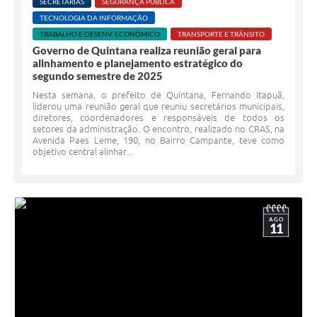
SECRETARIAS
SEGURANÇA PÚBLICA
TECNOLOGIA DA INFORMAÇÃO
TRABALHO E DESENV. ECONÔMICO
TRANSPORTE E TRÂNSITO
Governo de Quintana realiza reunião geral para
alinhamento e planejamento estratégico do
segundo semestre de 2025
Nesta semana, o prefeito de Quintana, Fernando Itapuã,
liderou uma reunião geral que reuniu secretários municipais,
diretores, coordenadores e responsáveis de todos os
setores da administração. O encontro, realizado no CRAS, na
Avenida Paes Leme, 190, no Bairro Campante, teve como
objetivo central alinhar...
AGO
11