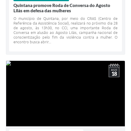
Quintana promove Roda de Conversa do Agosto
Lilás em defesa das mulheres
O município de Quintana, por meio do CRAS (Centro de
Referência da Assistência Social), realizará no próximo dia 28
de agosto, às 13h30, no CCI, uma importante Roda de
Conversa em alusão ao Agosto Lilás, campanha nacional de
conscientização pelo fim da violência contra a mulher. O
encontro busca abrir...
AGO
18