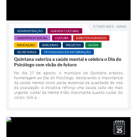
27 AGO 2025 - 16h02
ADMINISTRAÇÃO
AGENDA CULTURAL
ASSISTÊNCIA SOCIAL
CULTURA
DIREITOS HUMANOS
EDUCAÇÃO
PARCERIAS
PROJETOS
SAÚDE
SECRETARIAS
TECNOLOGIA DA INFORMAÇÃO
Quintana valoriza a saúde mental e celebra o Dia do
Psicólogo com visão de futuro
No dia 27 de agosto, o município de Quintana prestou
homenagem ao Dia do Psicólogo, destacando a importância
da saúde mental como parte essencial da qualidade de vida
da população. A iniciativa reforça uma pauta cada vez mais
urgente: cuidar da mente é tão importante quanto cuidar do
corpo. Sob a...
AGO
25