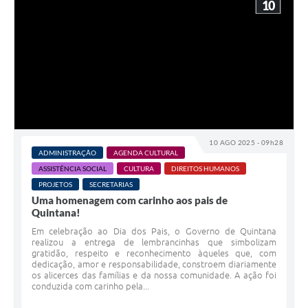
10
10 AGO 2025 - 09h28
ADMINISTRAÇÃO
AGENDA CULTURAL
ASSISTÊNCIA SOCIAL
CULTURA
DIREITOS HUMANOS
PROJETOS
SECRETARIAS
Uma homenagem com carinho aos pais de
Quintana!
Em celebração ao Dia dos Pais, o Governo de Quintana
realizou a entrega de lembrancinhas que simbolizam
gratidão, respeito e reconhecimento àqueles que, com
dedicação, amor e responsabilidade, constroem diariamente
os alicerces das famílias e da nossa comunidade. A ação foi
conduzida com carinho pela...