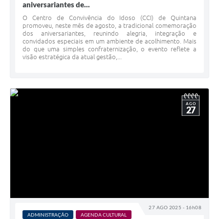
aniversariantes de...
O Centro de Convivência do Idoso (CCI) de Quintana
promoveu, neste mês de agosto, a tradicional comemoração
dos aniversariantes, reunindo alegria, integração e
convidados especiais em um ambiente de acolhimento. Mais
do que uma simples confraternização, o evento reflete a
visão estratégica da atual gestão,...
AGO
27
27 AGO 2025 - 16h08
ADMINISTRAÇÃO
AGENDA CULTURAL