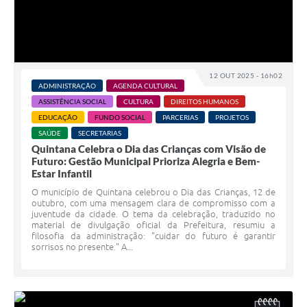
12 OUT 2025 - 16h02
ADMINISTRAÇÃO
AGENDA CULTURAL
ASSISTÊNCIA SOCIAL
CULTURA
DIREITOS HUMANOS
EDUCAÇÃO
FUNDO SOCIAL
PARCERIAS
PROJETOS
SAÚDE
SECRETARIAS
Quintana Celebra o Dia das Crianças com Visão de
Futuro: Gestão Municipal Prioriza Alegria e Bem-
Estar Infantil
O município de Quintana celebrou o Dia das Crianças, 12 de
outubro, com uma mensagem clara de compromisso com a
juventude da cidade. O tema da celebração, traduzido no
material de divulgação oficial da Prefeitura, resumiu a
filosofia da administração: "cuidar do futuro é garantir
sorrisos no presente." A...