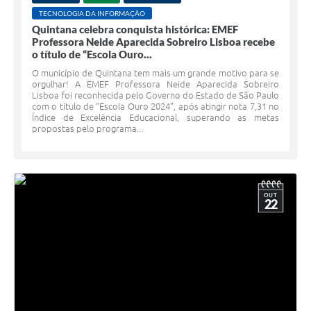
TECNOLOGIA DA INFORMAÇÃO
Quintana celebra conquista histórica: EMEF
Professora Neide Aparecida Sobreiro Lisboa recebe
o título de “Escola Ouro...
O município de Quintana tem mais um grande motivo para se
orgulhar! A EMEF Professora Neide Aparecida Sobreiro
Lisboa foi reconhecida pelo Governo do Estado de São Paulo
com o título de “Escola Ouro 2024”, após atingir nota 7,31 no
Índice de Excelência Educacional, superando as metas
propostas pelo programa...
OUT
22