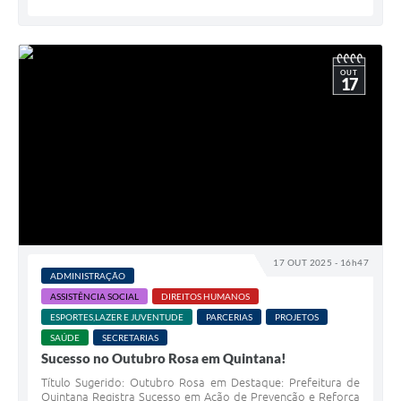
OUT
17
17 OUT 2025 - 16h47
ADMINISTRAÇÃO
ASSISTÊNCIA SOCIAL
DIREITOS HUMANOS
ESPORTES,LAZER E JUVENTUDE
PARCERIAS
PROJETOS
SAÚDE
SECRETARIAS
Sucesso no Outubro Rosa em Quintana!
Título Sugerido: Outubro Rosa em Destaque: Prefeitura de
Quintana Registra Sucesso em Ação de Prevenção e Reforça