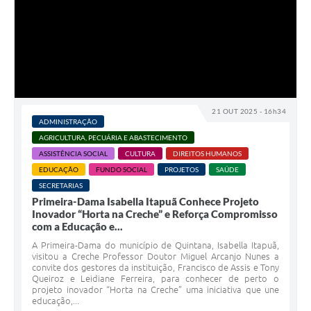
21 OUT 2025 - 16h34
ADMINISTRAÇÃO
AGRICULTURA, PECUÁRIA E ABASTECIMENTO
ASSISTÊNCIA SOCIAL
CULTURA
DIREITOS HUMANOS
EDUCAÇÃO
FUNDO SOCIAL
PROJETOS
SAÚDE
SECRETARIAS
Primeira-Dama Isabella Itapuã Conhece Projeto
Inovador “Horta na Creche” e Reforça Compromisso
com a Educação e...
A Primeira-Dama do município de Quintana, Isabella Itapuã,
visitou a Creche Professor Doutor Miguel Arcanjo Nunes a
convite dos gestores da instituição, Francisco de Assis e Tony
Queiroz e Leidiane Ferreira, para conhecer de perto o
projeto inovador “Horta na Creche” uma iniciativa que une
educação,...