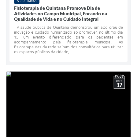
SECRETARIAS
Fisioterapia de Quintana Promove Dia de
Atividades no Campo Municipal, Focando na
Qualidade de Vida e no Cuidado Integral
A saúde pública de Quintana demonstrou um alto grau de
inovação e cuidado humanizado ao promover, no último dia
15, um evento diferenciado para os pacientes em
acompanhamento pela fisioterapia municipal. As
fisioterapeutas da rede saíram dos consultórios para utilizar
os espaços públicos da cidade,...
OUT
17