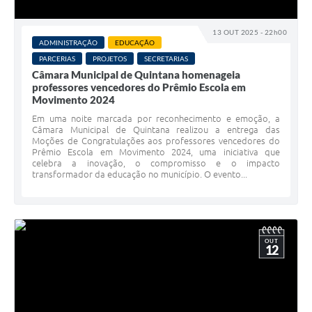
13 OUT 2025 - 22h00
ADMINISTRAÇÃO
EDUCAÇÃO
PARCERIAS
PROJETOS
SECRETARIAS
Câmara Municipal de Quintana homenageia
professores vencedores do Prêmio Escola em
Movimento 2024
Em uma noite marcada por reconhecimento e emoção, a
Câmara Municipal de Quintana realizou a entrega das
Moções de Congratulações aos professores vencedores do
Prêmio Escola em Movimento 2024, uma iniciativa que
celebra a inovação, o compromisso e o impacto
transformador da educação no município. O evento...
OUT
12