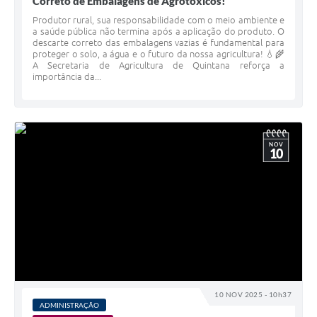
Correto de Embalagens de Agrotóxicos!
Produtor rural, sua responsabilidade com o meio ambiente e
a saúde pública não termina após a aplicação do produto. O
descarte correto das embalagens vazias é fundamental para
proteger o solo, a água e o futuro da nossa agricultura! 💧🌾
A Secretaria de Agricultura de Quintana reforça a
importância da...
NOV
10
10 NOV 2025 - 10h37
ADMINISTRAÇÃO