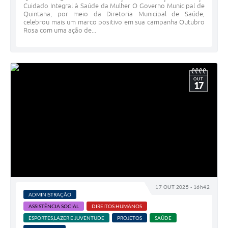
Cuidado Integral à Saúde da Mulher O Governo Municipal de
Quintana, por meio da Diretoria Municipal de Saúde,
celebrou mais um marco positivo em sua campanha Outubro
Rosa com uma ação de...
OUT
17
17 OUT 2025 - 16h42
ADMINISTRAÇÃO
ASSISTÊNCIA SOCIAL
DIREITOS HUMANOS
ESPORTES,LAZER E JUVENTUDE
PROJETOS
SAÚDE