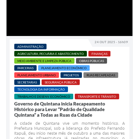
24 OUT 2025 - 16h09
ADMINISTRAÇÃO
AGRICULTURA, PECUÁRIA E ABASTECIMENTO
FINANÇAS
MEIO AMBIENTE E LIMPEZA PÚBLICA
OBRAS PÚBLICAS
PARCERIAS
PLANEJAMENTO ECONÔMICO
PLANEJAMENTO URBANO
PROJETOS
RUAS RECAPEADAS
SECRETARIAS
SEGURANÇA PÚBLICA
TECNOLOGIA DA INFORMAÇÃO
TRABALHO E DESENV. ECONÔMICO
TRANSPORTE E TRÂNSITO
Governo de Quintana inicia Recapeamento
Histórico para Levar “Padrão de Qualidade
Quintana” a Todas as Ruas da Cidade
A cidade de Quintana vive um momento histórico. A
Prefeitura Municipal, sob a liderança do Prefeito Fernando
Itapuã, deu início neste mês de outubro a uma das maiores
obras de infraestrutura já realizadas no município: o