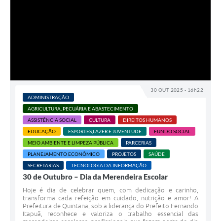
30 OUT 2025 - 16h22
ADMINISTRAÇÃO
AGRICULTURA, PECUÁRIA E ABASTECIMENTO
ASSISTÊNCIA SOCIAL
CULTURA
DIREITOS HUMANOS
EDUCAÇÃO
ESPORTES,LAZER E JUVENTUDE
FUNDO SOCIAL
MEIO AMBIENTE E LIMPEZA PÚBLICA
PARCERIAS
PLANEJAMENTO ECONÔMICO
PROJETOS
SAÚDE
SECRETARIAS
TECNOLOGIA DA INFORMAÇÃO
30 de Outubro – Dia da Merendeira Escolar
Hoje é dia de celebrar quem, com dedicação e carinho,
transforma cada refeição em cuidado, nutrição e amor! A
Prefeitura de Quintana, sob a liderança do Prefeito Fernando
Itapuã, reconhece e valoriza o trabalho essencial das