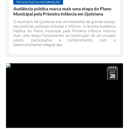
TECNOLOGIA DA INFORMAÇÃO
Audiência pública marca mais uma etapa do Plano
Municipal pela Primeira Infância em Quintana
O município de Quintana vive um momento de grande avanço
nas políticas públicas voltadas à infância. A recente Audiência
Pública do Plano Municipal pela Primeira Infância marcou
mais uma etapa fundamental na construção de um projeto
sólido, participativo e comprometido com o
desenvolvimento integral das...
OUT
28