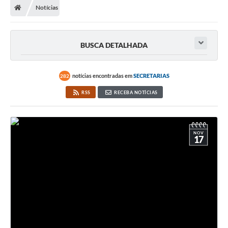
Notícias
A Prefeitura
Secretarias
BUSCA DETALHADA
Legislação
Licitações
notícias encontradas em
SECRETARIAS
282
RSS
RECEBA NOTÍCIAS
Orçamento Participativo
Tecnologia da Informação e Proteção de Dados
Audiências Públicas
NOV
17
Editais
Notícias
Galeria de Fotos
Enquete