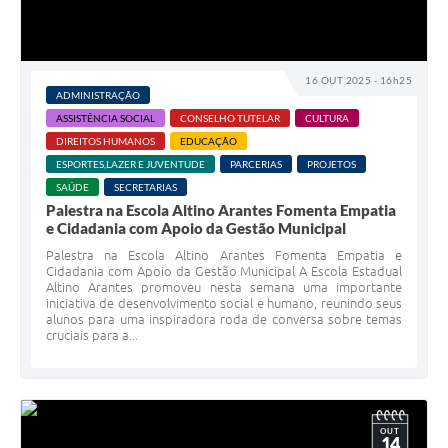
16 OUT 2025 - 16h25
ADMINISTRAÇÃO
ASSISTÊNCIA SOCIAL
CONSELHO TUTELAR
CULTURA
DIREITOS HUMANOS
EDUCAÇÃO
ESPORTES,LAZER E JUVENTUDE
PARCERIAS
PROJETOS
SAÚDE
SECRETARIAS
Palestra na Escola Altino Arantes Fomenta Empatia
e Cidadania com Apoio da Gestão Municipal
Palestra na Escola Altino Arantes Fomenta Empatia e
Cidadania com Apoio da Gestão Municipal A Escola Estadual
Altino Arantes promoveu nesta semana uma importante
iniciativa de desenvolvimento social e humano, reunindo seus
alunos para uma inspiradora roda de conversa sobre temas
cruciais para a...
OUT
14