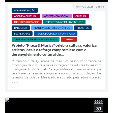
04 NOV 2025 - 14h46
ADMINISTRAÇÃO
AGENDA CULTURAL
ASSISTÊNCIA SOCIAL
CULTURA
DIREITOS HUMANOS
ESPORTES,LAZER E JUVENTUDE
PARCERIAS
PLANEJAMENTO ECONÔMICO
PROJETOS
SECRETARIAS
TECNOLOGIA DA INFORMAÇÃO
TRABALHO E DESENV. ECONÔMICO
TURISMO
Projeto “Praça & Música” celebra cultura, valoriza
artistas locais e reforça compromisso com o
desenvolvimento cultural de...
O município de Quintana dá mais um passo importante na
promoção da cultura e na valorização dos artistas locais com
o lançamento do Projeto “Praça & Música”, uma iniciativa que
visa fomentar a música popular e aproximar a população dos
talentos da cidade. Idealizado e apoiado pela administração
do...
OUT
30