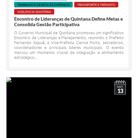
TRABALHO E DESENV. ECONÔMICO
TRANSPORTE E TRÂNSITO
VIGILÂNCIA SANITÁRIA
Encontro de Lideranças de Quintana Define Metas e
Consolida Gestão Participativa
O Governo Municipal de Quintana promoveu um significativo
Encontro de Lideranças e Planejamento, reunindo o Prefeito
Fernando Itapuã, a Vice-Prefeita Clarice Porto, secretários,
coordenadores e principais líderes municipais. O evento
marcou um momento crucial de integração e alinhamento
estratégico,...
OUT
13