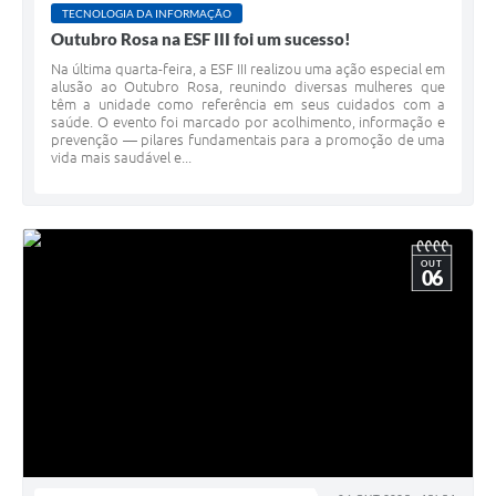
TECNOLOGIA DA INFORMAÇÃO
Outubro Rosa na ESF III foi um sucesso!
Na última quarta-feira, a ESF III realizou uma ação especial em
alusão ao Outubro Rosa, reunindo diversas mulheres que
têm a unidade como referência em seus cuidados com a
saúde. O evento foi marcado por acolhimento, informação e
prevenção — pilares fundamentais para a promoção de uma
vida mais saudável e...
OUT
06