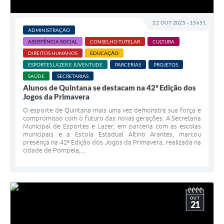
22 OUT 2025 - 15h51
ADMINISTRAÇÃO
ASSISTÊNCIA SOCIAL
CONSELHO TUTELAR
CULTURA
DIREITOS HUMANOS
EDUCAÇÃO
ESPORTES,LAZER E JUVENTUDE
PARCERIAS
PROJETOS
SAÚDE
SECRETARIAS
Alunos de Quintana se destacam na 42ª Edição dos
Jogos da Primavera
O esporte de Quintana mais uma vez demonstra sua força e
compromisso com o futuro das novas gerações. A Secretaria
Municipal de Esportes e Lazer, em parceria com as escolas
municipais e a Escola Estadual Altino Arantes, marcou
presença na 42ª Edição dos Jogos da Primavera, realizada na
cidade de Pompeia,...
OUT
21