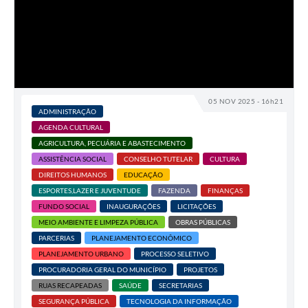
05 NOV 2025 - 16h21
ADMINISTRAÇÃO
AGENDA CULTURAL
AGRICULTURA, PECUÁRIA E ABASTECIMENTO
ASSISTÊNCIA SOCIAL
CONSELHO TUTELAR
CULTURA
DIREITOS HUMANOS
EDUCAÇÃO
ESPORTES,LAZER E JUVENTUDE
FAZENDA
FINANÇAS
FUNDO SOCIAL
INAUGURAÇÕES
LICITAÇÕES
MEIO AMBIENTE E LIMPEZA PÚBLICA
OBRAS PÚBLICAS
PARCERIAS
PLANEJAMENTO ECONÔMICO
PLANEJAMENTO URBANO
PROCESSO SELETIVO
PROCURADORIA GERAL DO MUNICÍPIO
PROJETOS
RUAS RECAPEADAS
SAÚDE
SECRETARIAS
SEGURANÇA PÚBLICA
TECNOLOGIA DA INFORMAÇÃO