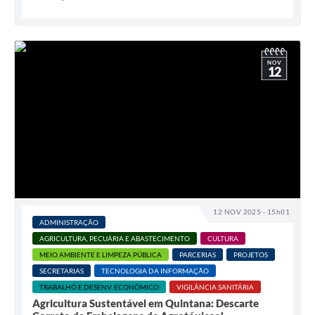
NOV
12
12 NOV 2025 - 15h01
ADMINISTRAÇÃO
AGRICULTURA, PECUÁRIA E ABASTECIMENTO
CULTURA
MEIO AMBIENTE E LIMPEZA PÚBLICA
PARCERIAS
PROJETOS
SECRETARIAS
TECNOLOGIA DA INFORMAÇÃO
TRABALHO E DESENV. ECONÔMICO
VIGILÂNCIA SANITÁRIA
Agricultura Sustentável em Quintana: Descarte