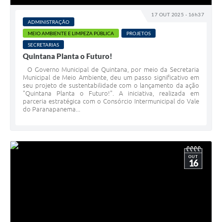
17 OUT 2025 - 16h37
ADMINISTRAÇÃO
MEIO AMBIENTE E LIMPEZA PÚBLICA
PROJETOS
SECRETARIAS
Quintana Planta o Futuro!
O Governo Municipal de Quintana, por meio da Secretaria
Municipal de Meio Ambiente, deu um passo significativo em
seu projeto de sustentabilidade com o lançamento da ação
"Quintana Planta o Futuro!". A iniciativa, realizada em
parceria estratégica com o Consórcio Intermunicipal do Vale
do Paranapanema...
OUT
16