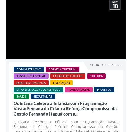
OUT
10
10 OUT 2025 - 15h53
ADMINISTRAÇÃO
AGENDA CULTURAL
ASSISTÊNCIA SOCIAL
CONSELHO TUTELAR
CULTURA
DIREITOS HUMANOS
EDUCAÇÃO
ESPORTES,LAZER E JUVENTUDE
FUNDO SOCIAL
PROJETOS
SAÚDE
SECRETARIAS
Quintana Celebra a Infância com Programação
Vasta: Semana da Criança Reforça Compromisso da
Gestão Fernando Itapuã com a...
Quintana Celebra a Infância com Programação Vasta:
Semana da Criança Reforça Compromisso da Gestão
Fernando Itapuã com a Educação Integral O município de