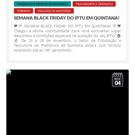
TRABALHO E DESENV. ECONÔMICO
TRANSPORTE E TRÂNSITO
TURISMO
VIGILÂNCIA SANITÁRIA
SEMANA BLACK FRIDAY DO IPTU EM QUINTANA!
🖤💛 SEMANA BLACK FRIDAY DO IPTU EM QUINTANA! 💛🖤
Chegou a última oportunidade para você aproveitar super
descontos e condições especiais na quitação do seu IPTU! 🏠
💰 De 24 a 28 de novembro, o Setor de Tributação e
Tesouraria da Prefeitura de Quintana estará com horário
estendido até as 18h, garantindo...
NOV
04