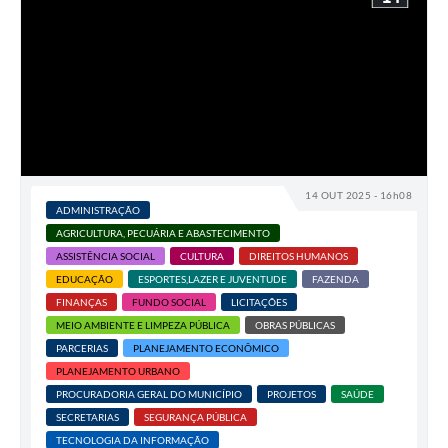
14 OUT 2025 - 16h08
ADMINISTRAÇÃO
AGRICULTURA, PECUÁRIA E ABASTECIMENTO
ASSISTÊNCIA SOCIAL
CULTURA
DIREITOS HUMANOS
EDUCAÇÃO
ESPORTES,LAZER E JUVENTUDE
FAZENDA
FINANÇAS
FUNDO SOCIAL
LICITAÇÕES
MEIO AMBIENTE E LIMPEZA PÚBLICA
OBRAS PÚBLICAS
PARCERIAS
PLANEJAMENTO ECONÔMICO
PLANEJAMENTO URBANO
PROCURADORIA GERAL DO MUNICÍPIO
PROJETOS
SAÚDE
SECRETARIAS
SEGURANÇA PÚBLICA
TECNOLOGIA DA INFORMAÇÃO