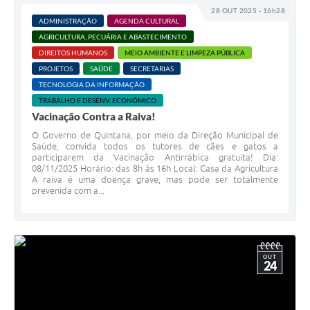
28 OUT 2025 - 16h28
ADMINISTRAÇÃO
AGENDA CULTURAL
AGRICULTURA, PECUÁRIA E ABASTECIMENTO
DIREITOS HUMANOS
MEIO AMBIENTE E LIMPEZA PÚBLICA
PROJETOS
SAÚDE
SECRETARIAS
TECNOLOGIA DA INFORMAÇÃO
TRABALHO E DESENV. ECONÔMICO
Vacinação Contra a Raiva!
O Governo de Quintana, por meio da Direção Municipal de
Saúde, convida todos os tutores de cães e gatos a
participarem da Vacinação Antirrábica gratuita! Dia:
08/11/2025 Horário: das 8h às 16h Local: Casa da Agricultura
A raiva é uma doença grave, mas pode ser totalmente
prevenida com a...
OUT
24