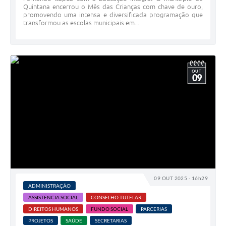
Quintana encerrou o Mês das Crianças com chave de ouro,
promovendo uma intensa e diversificada programação que
transformou as escolas municipais em...
OUT
09
09 OUT 2025 - 16h29
ADMINISTRAÇÃO
ASSISTÊNCIA SOCIAL
CONSELHO TUTELAR
DIREITOS HUMANOS
FUNDO SOCIAL
PARCERIAS
PROJETOS
SAÚDE
SECRETARIAS