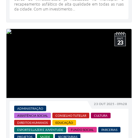
recapeamento asfáltico de alta qualidade em todas as ruas
da cidade. Com um investimento...
OUT
23
23 OUT 2025 - 09h28
ADMINISTRAÇÃO
ASSISTÊNCIA SOCIAL
CONSELHO TUTELAR
CULTURA
DIREITOS HUMANOS
EDUCAÇÃO
ESPORTES,LAZER E JUVENTUDE
FUNDO SOCIAL
PARCERIAS
PROJETOS
SAÚDE
SECRETARIAS