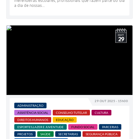
merendeiras escolares, profissionais que fazem parte do dia
a dia de nossas...
OUT
29
29 OUT 2025 - 15h00
ADMINISTRAÇÃO
ASSISTÊNCIA SOCIAL
CONSELHO TUTELAR
CULTURA
DIREITOS HUMANOS
EDUCAÇÃO
ESPORTES,LAZER E JUVENTUDE
FUNDO SOCIAL
PARCERIAS
PROJETOS
SAÚDE
SECRETARIAS
SEGURANÇA PÚBLICA