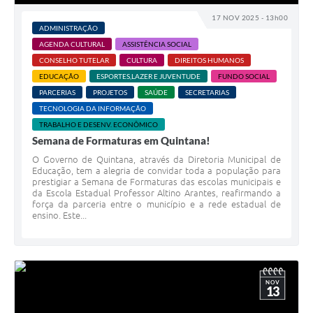
Carta de Serviços
17 NOV 2025 - 13h00
ADMINISTRAÇÃO
Telefones Úteis
AGENDA CULTURAL
ASSISTÊNCIA SOCIAL
CONSELHO TUTELAR
CULTURA
DIREITOS HUMANOS
Ouvidoria
EDUCAÇÃO
ESPORTES,LAZER E JUVENTUDE
FUNDO SOCIAL
SIC
PARCERIAS
PROJETOS
SAÚDE
SECRETARIAS
TECNOLOGIA DA INFORMAÇÃO
Contato
TRABALHO E DESENV. ECONÔMICO
Semana de Formaturas em Quintana!
O Governo de Quintana, através da Diretoria Municipal de
Educação, tem a alegria de convidar toda a população para
prestigiar a Semana de Formaturas das escolas municipais e
da Escola Estadual Professor Altino Arantes, reafirmando a
força da parceria entre o município e a rede estadual de
ensino. Este...
NOV
13