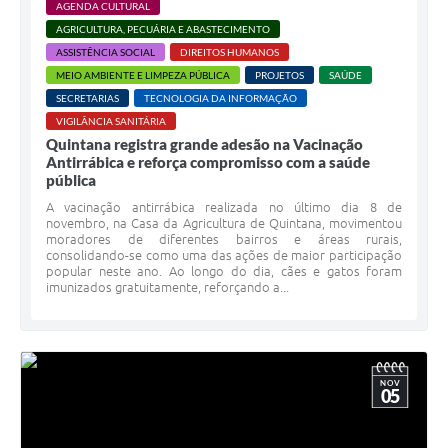
AGENDA CULTURAL
AGRICULTURA, PECUÁRIA E ABASTECIMENTO
ASSISTÊNCIA SOCIAL
DIREITOS HUMANOS
MEIO AMBIENTE E LIMPEZA PÚBLICA
PROJETOS
SAÚDE
SECRETARIAS
TECNOLOGIA DA INFORMAÇÃO
VIGILÂNCIA SANITÁRIA
Quintana registra grande adesão na Vacinação
Antirrábica e reforça compromisso com a saúde
pública
A vacinação antirrábica realizada no último dia 8 de
novembro, na Casa da Agricultura de Quintana, movimentou
moradores de diferentes bairros e áreas rurais,
consolidando-se como uma das ações de maior participação
popular neste ano. Ao longo do dia, cães e gatos foram
imunizados gratuitamente, reforçando a...
NOV
05