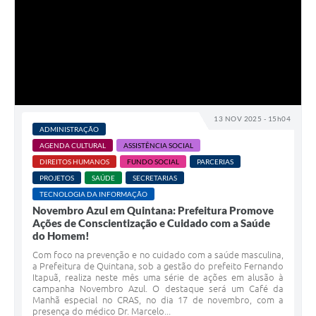
13 NOV 2025 - 15h04
ADMINISTRAÇÃO
AGENDA CULTURAL
ASSISTÊNCIA SOCIAL
DIREITOS HUMANOS
FUNDO SOCIAL
PARCERIAS
PROJETOS
SAÚDE
SECRETARIAS
TECNOLOGIA DA INFORMAÇÃO
Novembro Azul em Quintana: Prefeitura Promove
Ações de Conscientização e Cuidado com a Saúde
do Homem!
Com foco na prevenção e no cuidado com a saúde masculina,
a Prefeitura de Quintana, sob a gestão do prefeito Fernando
Itapuã, realiza neste mês uma série de ações em alusão à
campanha Novembro Azul. O destaque será um Café da
Manhã especial no CRAS, no dia 17 de novembro, com a
presença do médico Dr. Marcelo...