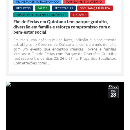
PLANEJAMENTO ECONÔMICO
PLANEJAMENTO URBANO
PROJETOS
SAÚDE
SECRETARIAS
SEGURANÇA PÚBLICA
TRABALHO E DESENV. ECONÔMICO
TURISMO
Fim de Férias em Quintana tem parque gratuito,
diversão em família e reforça compromisso com o
bem-estar social
Em mais uma ação que une lazer, inclusão e planejamento
estratégico, o Governo de Quintana encerrou o mês de julho
com um evento que encantou crianças, jovens e famílias
inteiras: o Fim de Férias com Parque de Diversões Gratuito,
realizado entre os dias 25, 26 e 27, na Praça dos Eucaliptos.
Com atrações como...
JUL
28