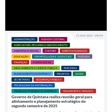
12 AGO 2025 - 09h39
ADMINISTRAÇÃO
AGENDA CULTURAL
AGRICULTURA, PECUÁRIA E ABASTECIMENTO
ASSISTÊNCIA SOCIAL
CULTURA
DIREITOS HUMANOS
EDUCAÇÃO
ESPORTES,LAZER E JUVENTUDE
FAZENDA
FINANÇAS
FUNDO SOCIAL
MEIO AMBIENTE E LIMPEZA PÚBLICA
PARCERIAS
PLANEJAMENTO ECONÔMICO
PROJETOS
SAÚDE
SECRETARIAS
SEGURANÇA PÚBLICA
TECNOLOGIA DA INFORMAÇÃO
TRABALHO E DESENV. ECONÔMICO
TRANSPORTE E TRÂNSITO
Governo de Quintana realiza reunião geral para
alinhamento e planejamento estratégico do
segundo semestre de 2025