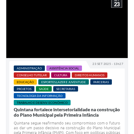
SET
23
23 SET 2025 - 13h27
ADMINISTRAÇÃO
ASSISTÊNCIA SOCIAL
CONSELHO TUTELAR
CULTURA
DIREITOS HUMANOS
EDUCAÇÃO
ESPORTES,LAZER E JUVENTUDE
PARCERIAS
PROJETOS
SAÚDE
SECRETARIAS
TECNOLOGIA DA INFORMAÇÃO
TRABALHO E DESENV. ECONÔMICO
Quintana fortalece intersetorialidade na construção
do Plano Municipal pela Primeira Infância
Quintana segue reafirmando seu compromisso com o futuro
ao dar um passo decisivo na construção do Plano Municipal
pela Primeira Infância (PMPI). Com foco em políticas públicas