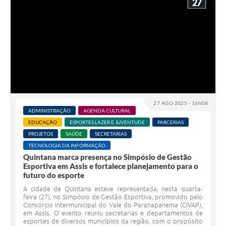
27
27 AGO 2025 - 16h08
ADMINISTRAÇÃO
AGENDA CULTURAL
EDUCAÇÃO
ESPORTES,LAZER E JUVENTUDE
PARCERIAS
PROJETOS
SAÚDE
SECRETARIAS
TECNOLOGIA DA INFORMAÇÃO
Quintana marca presença no Simpósio de Gestão
Esportiva em Assis e fortalece planejamento para o
futuro do esporte
A cidade de Quintana esteve representada, nesta quarta-
feira (27), no Simpósio de Gestão Esportiva, promovido pelo
Consórcio Intermunicipal do Vale do Paranapanema (CIVAP),
em Assis. O evento reuniu secretarias e departamentos de
esportes de diversos municípios da região, com o propósito