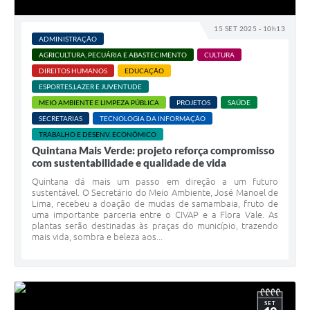
15 SET 2025 - 10h13
ADMINISTRAÇÃO
AGRICULTURA, PECUÁRIA E ABASTECIMENTO
CULTURA
DIREITOS HUMANOS
EDUCAÇÃO
ESPORTES,LAZER E JUVENTUDE
MEIO AMBIENTE E LIMPEZA PÚBLICA
PROJETOS
SAÚDE
SECRETARIAS
TECNOLOGIA DA INFORMAÇÃO
TRABALHO E DESENV. ECONÔMICO
Quintana Mais Verde: projeto reforça compromisso
com sustentabilidade e qualidade de vida
Quintana dá mais um passo em direção a um futuro
sustentável. O Secretário do Meio Ambiente, José Manoel de
Lima, recebeu a doação de mudas de samambaia, fruto de
uma importante parceria entre o CIVAP e a Flora Vale. As
plantas serão destinadas às praças do município, trazendo
mais vida, sombra e beleza aos...
SET