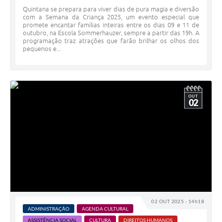
Quintana se prepara para viver dias de pura magia e diversão
com a Semana da Criança 2025, um evento especial que
promete encantar famílias inteiras entre os dias 09 e 11 de
outubro, na Escola Sommerhauzer, sempre a partir das 19h. A
programação traz atrações que farão brilhar os olhos dos
pequenos e...
OUT
02
02 OUT 2025 - 14h18
ADMINISTRAÇÃO
AGENDA CULTURAL
ASSISTÊNCIA SOCIAL
CULTURA
DIREITOS HUMANOS