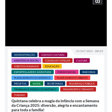
03
03 OUT 2025 - 08h39
ADMINISTRAÇÃO
AGENDA CULTURAL
ASSISTÊNCIA SOCIAL
CONSELHO TUTELAR
CULTURA
DIREITOS HUMANOS
EDUCAÇÃO
ESPORTES,LAZER E JUVENTUDE
FUNDO SOCIAL
PARCERIAS
PLANEJAMENTO ECONÔMICO
PLANEJAMENTO URBANO
PROJETOS
SAÚDE
SECRETARIAS
SEGURANÇA PÚBLICA
TRABALHO E DESENV. ECONÔMICO
TRANSPORTE E TRÂNSITO
TURISMO
Quintana celebra a magia da infância com a Semana
da Criança 2025: diversão, alegria e encantamento
para toda a família!