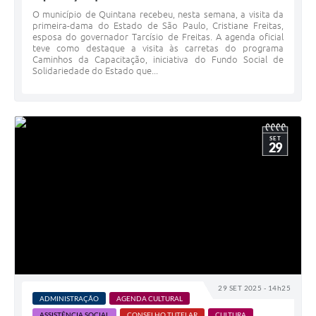
O município de Quintana recebeu, nesta semana, a visita da
primeira-dama do Estado de São Paulo, Cristiane Freitas,
esposa do governador Tarcísio de Freitas. A agenda oficial
teve como destaque a visita às carretas do programa
Caminhos da Capacitação, iniciativa do Fundo Social de
Solidariedade do Estado que...
SET
29
29 SET 2025 - 14h25
ADMINISTRAÇÃO
AGENDA CULTURAL
ASSISTÊNCIA SOCIAL
CONSELHO TUTELAR
CULTURA