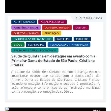
01 OUT 2025 - 14h34
ADMINISTRAÇÃO
AGENDA CULTURAL
ASSISTÊNCIA SOCIAL
CONSELHO TUTELAR
CULTURA
DIREITOS HUMANOS
EDUCAÇÃO
ESPORTES,LAZER E JUVENTUDE
PARCERIAS
PROJETOS
SAÚDE
SECRETARIAS
TECNOLOGIA DA INFORMAÇÃO
TRABALHO E DESENV. ECONÔMICO
Saúde de Quintana em destaque em evento com a
Primeira-Dama do Estado de São Paulo, Cristiane
Freitas
A equipe da Saúde de Quintana marcou presença em um
importante evento que contou com a participação da
Primeira-Dama do Estado de São Paulo, Cristiane Freitas,
levando orientação, informação e cuidado à população. A
ação reforçou o compromisso da administração municipal
com a prevenção, a promoção da saúde e...