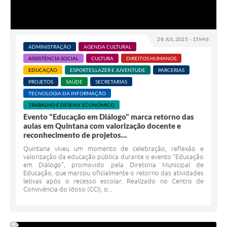
28 JUL 2025 - 15h46
ADMINISTRAÇÃO
AGENDA CULTURAL
ASSISTÊNCIA SOCIAL
CULTURA
DIREITOS HUMANOS
EDUCAÇÃO
ESPORTES,LAZER E JUVENTUDE
PARCERIAS
PROJETOS
SAÚDE
SECRETARIAS
TECNOLOGIA DA INFORMAÇÃO
TRABALHO E DESENV. ECONÔMICO
Evento "Educação em Diálogo" marca retorno das
aulas em Quintana com valorização docente e
reconhecimento de projetos...
Quintana viveu um momento de celebração, reflexão e
valorização da educação pública durante o evento “Educação
em Diálogo”, promovido pela Diretoria Municipal de
Educação, que marcou oficialmente o retorno das atividades
letivas após o recesso escolar. Realizado no Centro de
Convivência do Idoso (CCI), o...