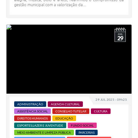
gestão municipal com a valorização da...
JUL
29
29 JUL 2025 - 09h25
ADMINISTRAÇÃO
AGENDA CULTURAL
ASSISTÊNCIA SOCIAL
CONSELHO TUTELAR
CULTURA
DIREITOS HUMANOS
EDUCAÇÃO
ESPORTES,LAZER E JUVENTUDE
FUNDO SOCIAL
MEIO AMBIENTE E LIMPEZA PÚBLICA
PARCERIAS