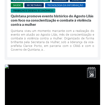
SAÚDE
SECRETARIAS
TECNOLOGIA DA INFORMAÇÃO
TRABALHO E DESENV. ECONÔMICO
Quintana promove evento histórico do Agosto Lilás
com foco na conscientização e combate à violência
contra a mulher
Quintana viveu um momento marcante com a realização do
evento em alusão ao Agosto Lilás, mês de conscientização e
combate à violência contra a mulher. Organizado de forma
brilhante pela Secretaria da Mulher, sob a liderança da vice-
prefeita Clarice Porto, em parceria com o CRAS e com o
Governo de Quintana, a...
AGO
28