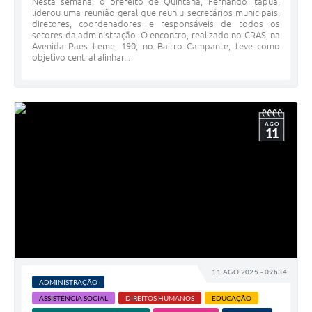
Nesta semana, o prefeito de Quintana, Fernando Itapuã,
liderou uma reunião geral que reuniu secretários municipais,
diretores, coordenadores e responsáveis de todos os
setores da administração. O encontro, realizado no CRAS, na
Avenida Paes Leme, 190, no Bairro Campante, teve como
objetivo central alinhar...
AGO
11
11 AGO 2025 - 09h34
ADMINISTRAÇÃO
ASSISTÊNCIA SOCIAL
DIREITOS HUMANOS
EDUCAÇÃO