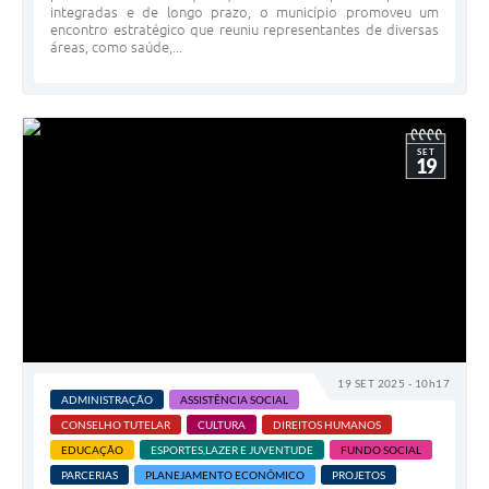
integradas e de longo prazo, o município promoveu um
encontro estratégico que reuniu representantes de diversas
áreas, como saúde,...
SET
19
19 SET 2025 - 10h17
ADMINISTRAÇÃO
ASSISTÊNCIA SOCIAL
CONSELHO TUTELAR
CULTURA
DIREITOS HUMANOS
EDUCAÇÃO
ESPORTES,LAZER E JUVENTUDE
FUNDO SOCIAL
PARCERIAS
PLANEJAMENTO ECONÔMICO
PROJETOS