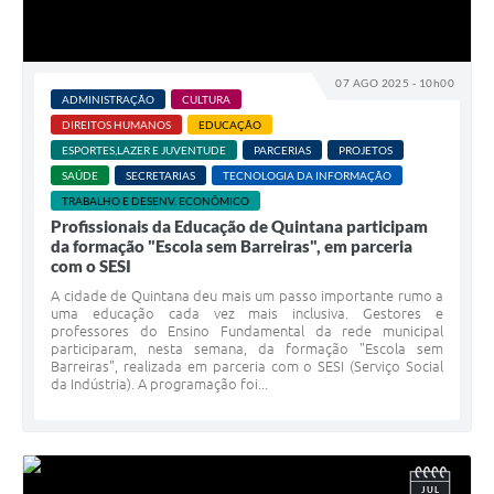
07 AGO 2025 - 10h00
ADMINISTRAÇÃO
CULTURA
DIREITOS HUMANOS
EDUCAÇÃO
ESPORTES,LAZER E JUVENTUDE
PARCERIAS
PROJETOS
SAÚDE
SECRETARIAS
TECNOLOGIA DA INFORMAÇÃO
TRABALHO E DESENV. ECONÔMICO
Profissionais da Educação de Quintana participam
da formação "Escola sem Barreiras", em parceria
com o SESI
A cidade de Quintana deu mais um passo importante rumo a
uma educação cada vez mais inclusiva. Gestores e
professores do Ensino Fundamental da rede municipal
participaram, nesta semana, da formação "Escola sem
Barreiras", realizada em parceria com o SESI (Serviço Social
da Indústria). A programação foi...
JUL