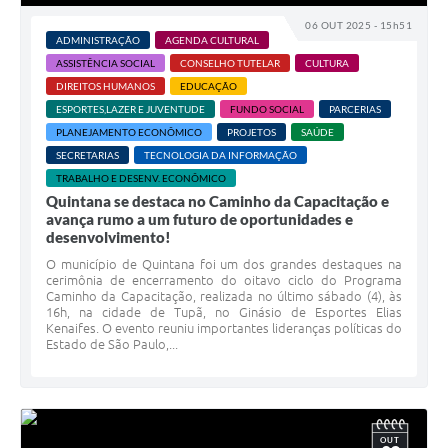
Carta de Serviços
06 OUT 2025 - 15h51
ADMINISTRAÇÃO
AGENDA CULTURAL
Telefones Úteis
ASSISTÊNCIA SOCIAL
CONSELHO TUTELAR
CULTURA
DIREITOS HUMANOS
EDUCAÇÃO
Ouvidoria
ESPORTES,LAZER E JUVENTUDE
FUNDO SOCIAL
PARCERIAS
SIC
PLANEJAMENTO ECONÔMICO
PROJETOS
SAÚDE
SECRETARIAS
TECNOLOGIA DA INFORMAÇÃO
Contato
TRABALHO E DESENV. ECONÔMICO
Quintana se destaca no Caminho da Capacitação e
avança rumo a um futuro de oportunidades e
desenvolvimento!
O município de Quintana foi um dos grandes destaques na
cerimônia de encerramento do oitavo ciclo do Programa
Caminho da Capacitação, realizada no último sábado (4), às
16h, na cidade de Tupã, no Ginásio de Esportes Elias
Kenaifes. O evento reuniu importantes lideranças políticas do
Estado de São Paulo,...
OUT