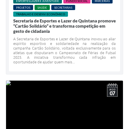
ESPORTES,LAZER E JUVENTUDE
FUNDO SOCIAL
PARCERIAS
PROJETOS
SAÚDE
SECRETARIAS
TRABALHO E DESENV. ECONÔMICO
Secretaria de Esportes e Lazer de Quintana promove
“Cartão Solidário” e transforma competição em
gesto de cidadania
A Secretaria de Esportes e Lazer de Quintana inovou ao aliar
espírito esportivo e solidariedade na realização da
campanha Cartão Solidário, voltada exclusivamente para os
atletas que disputaram o Campeonato de Férias de Futsal
2025. A iniciativa transformou cada infração em
oportunidade de ajudar quem mais...
AGO
07