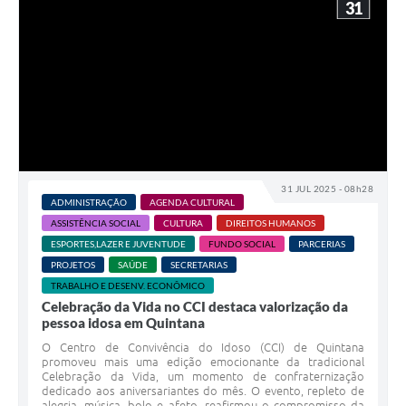
31
31 JUL 2025 - 08h28
ADMINISTRAÇÃO
AGENDA CULTURAL
ASSISTÊNCIA SOCIAL
CULTURA
DIREITOS HUMANOS
ESPORTES,LAZER E JUVENTUDE
FUNDO SOCIAL
PARCERIAS
PROJETOS
SAÚDE
SECRETARIAS
TRABALHO E DESENV. ECONÔMICO
Celebração da Vida no CCI destaca valorização da
pessoa idosa em Quintana
O Centro de Convivência do Idoso (CCI) de Quintana
promoveu mais uma edição emocionante da tradicional
Celebração da Vida, um momento de confraternização
dedicado aos aniversariantes do mês. O evento, repleto de
alegria, música, bolo e afeto, reafirmou o compromisso da