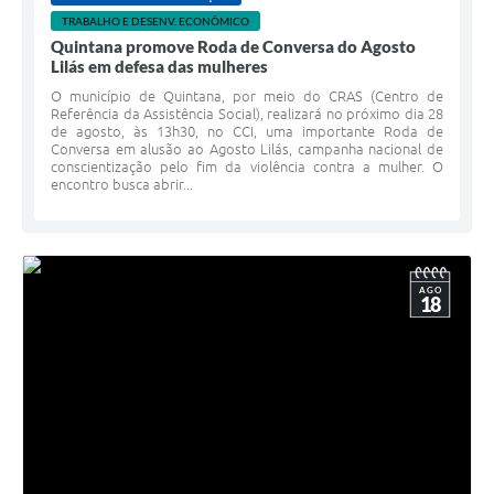
TRABALHO E DESENV. ECONÔMICO
Quintana promove Roda de Conversa do Agosto
Lilás em defesa das mulheres
O município de Quintana, por meio do CRAS (Centro de
Referência da Assistência Social), realizará no próximo dia 28
de agosto, às 13h30, no CCI, uma importante Roda de
Conversa em alusão ao Agosto Lilás, campanha nacional de
conscientização pelo fim da violência contra a mulher. O
encontro busca abrir...
AGO
18