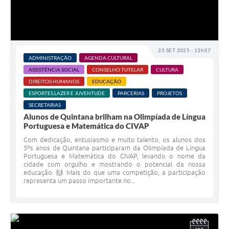
25 SET 2025 - 13h37
ADMINISTRAÇÃO
AGENDA CULTURAL
ASSISTÊNCIA SOCIAL
CONSELHO TUTELAR
CULTURA
DIREITOS HUMANOS
EDUCAÇÃO
ESPORTES,LAZER E JUVENTUDE
PARCERIAS
PROJETOS
SECRETARIAS
Alunos de Quintana brilham na Olimpíada de Língua
Portuguesa e Matemática do CIVAP
Com dedicação, entusiasmo e muito talento, os alunos dos
5ºs anos de Quintana participaram da Olimpíada de Língua
Portuguesa e Matemática do CIVAP, levando o nome da
cidade com orgulho e mostrando o potencial da nossa
educação. 🙌 Mais do que uma competição, a participação
representa um passo importante no...