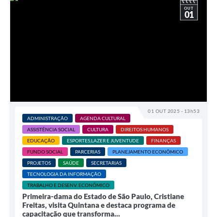
OUT
01
01 OUT 2025 - 13h53
ADMINISTRAÇÃO
AGENDA CULTURAL
ASSISTÊNCIA SOCIAL
CULTURA
DIREITOS HUMANOS
EDUCAÇÃO
ESPORTES,LAZER E JUVENTUDE
FINANÇAS
FUNDO SOCIAL
PARCERIAS
PLANEJAMENTO ECONÔMICO
PROJETOS
SAÚDE
SECRETARIAS
TECNOLOGIA DA INFORMAÇÃO
TRABALHO E DESENV. ECONÔMICO
Primeira-dama do Estado de São Paulo, Cristiane
Freitas, visita Quintana e destaca programa de
capacitação que transforma...