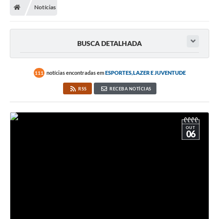
Notícias
A Prefeitura
Secretarias
BUSCA DETALHADA
Legislação
Licitações
notícias encontradas em
ESPORTES,LAZER E JUVENTUDE
111
RSS
RECEBA NOTÍCIAS
Orçamento Participativo
Tecnologia da Informação e Proteção de Dados
Audiências Públicas
OUT
06
Editais
Notícias
Galeria de Fotos
Enquete