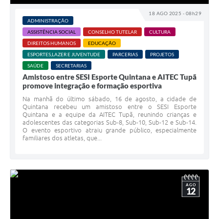
18 AGO 2025 - 08h29
ADMINISTRAÇÃO
ASSISTÊNCIA SOCIAL
CONSELHO TUTELAR
CULTURA
DIREITOS HUMANOS
EDUCAÇÃO
ESPORTES,LAZER E JUVENTUDE
PARCERIAS
PROJETOS
SAÚDE
SECRETARIAS
Amistoso entre SESI Esporte Quintana e AITEC Tupã
promove integração e formação esportiva
Na manhã do último sábado, 16 de agosto, a cidade de
Quintana recebeu um amistoso entre o SESI Esporte
Quintana e a equipe da AITEC Tupã, reunindo crianças e
adolescentes das categorias Sub-8, Sub-10, Sub-12 e Sub-14.
O evento esportivo atraiu grande público, especialmente
familiares dos atletas, que...
AGO
12