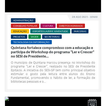
28 AGO 2025 - 10h00
ADMINISTRAÇÃO
CONSELHO TUTELAR
CULTURA
DIREITOS HUMANOS
EDUCAÇÃO
ESPORTES,LAZER E JUVENTUDE
PARCERIAS
PROJETOS
SAÚDE
SECRETARIAS
TECNOLOGIA DA INFORMAÇÃO
Quintana fortalece compromisso com a educação e
participa de Workshop do programa “Ler e Crescer”
no SESI de Presidente...
O município de Quintana marcou presença no Workshop do
programa “Ler e Crescer”, realizado no SESI de Presidente
Epitácio. A iniciativa do SESI-SP tem como principal objetivo
estimular o gosto pela leitura entre alunos do Ensino
Fundamental, promovendo o hábito de ler, a formação de
bibliotecas pessoais e o...
AGO