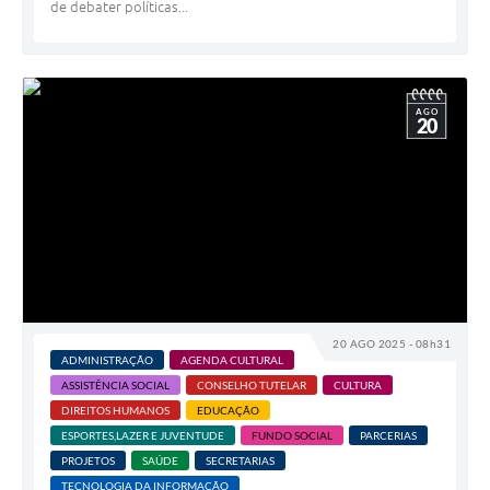
de debater políticas...
AGO
20
20 AGO 2025 - 08h31
ADMINISTRAÇÃO
AGENDA CULTURAL
ASSISTÊNCIA SOCIAL
CONSELHO TUTELAR
CULTURA
DIREITOS HUMANOS
EDUCAÇÃO
ESPORTES,LAZER E JUVENTUDE
FUNDO SOCIAL
PARCERIAS
PROJETOS
SAÚDE
SECRETARIAS
TECNOLOGIA DA INFORMAÇÃO