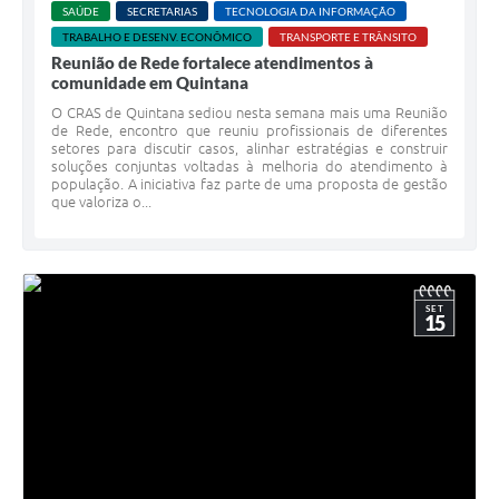
SAÚDE
SECRETARIAS
TECNOLOGIA DA INFORMAÇÃO
TRABALHO E DESENV. ECONÔMICO
TRANSPORTE E TRÂNSITO
Reunião de Rede fortalece atendimentos à
comunidade em Quintana
O CRAS de Quintana sediou nesta semana mais uma Reunião
de Rede, encontro que reuniu profissionais de diferentes
setores para discutir casos, alinhar estratégias e construir
soluções conjuntas voltadas à melhoria do atendimento à
população. A iniciativa faz parte de uma proposta de gestão
que valoriza o...
SET
15