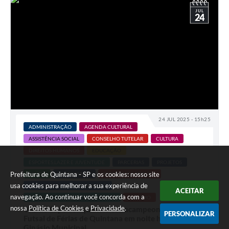
JUL
24
24 JUL 2025 - 15h25
ADMINISTRAÇÃO
AGENDA CULTURAL
ASSISTÊNCIA SOCIAL
CONSELHO TUTELAR
CULTURA
DIREITOS HUMANOS
EDUCAÇÃO
ESPORTES,LAZER E JUVENTUDE
PARCERIAS
PROJETOS
Prefeitura de Quintana - SP e os cookies: nosso site
SAÚDE
SECRETARIAS
SEGURANÇA PÚBLICA
usa cookies para melhorar a sua experiência de
TECNOLOGIA DA INFORMAÇÃO
ACEITAR
navegação. Ao continuar você concorda com a
TRABALHO E DESENV. ECONÔMICO
TURISMO
nossa
Política de Cookies
e
Privacidade
.
Vila do Sapo conquista o tetracampeonato no
PERSONALIZAR
Futsal de Férias de Quintana em noite histórica no
Ginásio Municipal