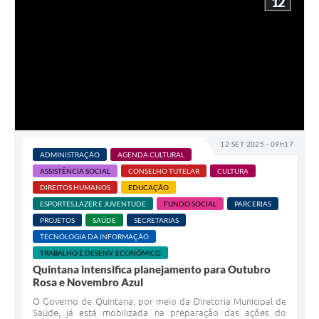
12
12 SET 2025 - 09h17
ADMINISTRAÇÃO
AGENDA CULTURAL
ASSISTÊNCIA SOCIAL
CONSELHO TUTELAR
CULTURA
DIREITOS HUMANOS
EDUCAÇÃO
ESPORTES,LAZER E JUVENTUDE
FUNDO SOCIAL
PARCERIAS
PROJETOS
SAÚDE
SECRETARIAS
TECNOLOGIA DA INFORMAÇÃO
TRABALHO E DESENV. ECONÔMICO
Quintana intensifica planejamento para Outubro
Rosa e Novembro Azul
O Governo de Quintana, por meio da Diretoria Municipal de
Saúde, já está mobilizada na preparação das ações do