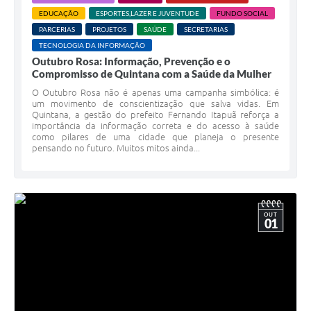
EDUCAÇÃO
ESPORTES,LAZER E JUVENTUDE
FUNDO SOCIAL
PARCERIAS
PROJETOS
SAÚDE
SECRETARIAS
TECNOLOGIA DA INFORMAÇÃO
Outubro Rosa: Informação, Prevenção e o
Compromisso de Quintana com a Saúde da Mulher
O Outubro Rosa não é apenas uma campanha simbólica: é
um movimento de conscientização que salva vidas. Em
Quintana, a gestão do prefeito Fernando Itapuã reforça a
importância da informação correta e do acesso à saúde
como pilares de uma cidade que planeja o presente
pensando no futuro. Muitos mitos ainda...
OUT
01