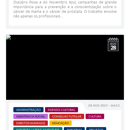
Outubro Rosa e do Novembro Azul, campanhas de grande
importância para a prevenção e a conscientização sobre o
câncer de mama e o câncer de próstata. O trabalho envolve
não apenas os profissionais...
AGO
28
28 AGO 2025 - 16h12
ADMINISTRAÇÃO
AGENDA CULTURAL
ASSISTÊNCIA SOCIAL
CONSELHO TUTELAR
CULTURA
DIREITOS HUMANOS
EDUCAÇÃO
ESPORTES,LAZER E JUVENTUDE
PARCERIAS
PROJETOS