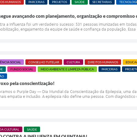
TOS HUMANOS
PARCERIAS
PROJETOS
SAÚDE
SECRETARIAS
TECNOLOGI
segue avançando com planejamento, organização e compromisso 
tra a Influenza foi um verdadeiro sucesso: 531 pessoas imunizadas em toda
obilização, engajamento da equipe de saúde e confiança da população. Essa co
TÊNCIA SOCIAL
CONSELHO TUTELAR
CULTURA
DIREITOS HUMANOS
EDUCA
DE
FUNDO SOCIAL
MEIO AMBIENTE E LIMPEZA PÚBLICA
PARCERIAS
PROJET
ÇÃO
roxo pela conscientização!
bramos o Purple Day — Dia Mundial da Conscientização da Epilepsia, uma d
ais empatia e inclusão. A epilepsia não define uma pessoa. Com diagnóstico 
DA CULTURAL
SAÚDE
O CONTRA A INFLUENZA EM QUINTANA!