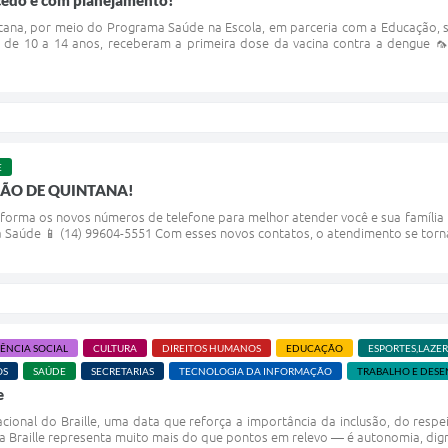
cedo e com planejamento!
ana, por meio do Programa Saúde na Escola, em parceria com a Educação, s
s, de 10 a 14 anos, receberam a primeira dose da vacina contra a dengue
E
ÃO DE QUINTANA!
forma os novos números de telefone para melhor atender você e sua família n
 Saúde 📱 (14) 99604-5551 Com esses novos contatos, o atendimento se torna m
TÊNCIA SOCIAL
CULTURA
DIREITOS HUMANOS
EDUCAÇÃO
ESPORTES,LAZE
OS
SAÚDE
SECRETARIAS
TECNOLOGIA DA INFORMAÇÃO
TRABALHO E DES
e
cional do Braille, uma data que reforça a importância da inclusão, do resp
ema Braille representa muito mais do que pontos em relevo — é autonomia, dign