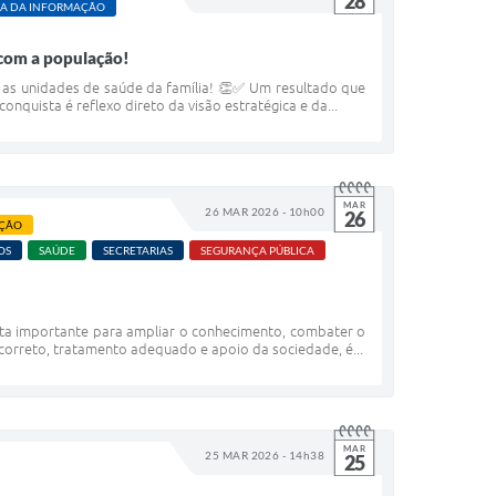
28
A DA INFORMAÇÃO
com a população!
s as unidades de saúde da família! 👏✅ Um resultado que
nquista é reflexo direto da visão estratégica e da...
MAR
26 MAR 2026 - 10h00
26
ÇÃO
OS
SAÚDE
SECRETARIAS
SEGURANÇA PÚBLICA
ata importante para ampliar o conhecimento, combater o
correto, tratamento adequado e apoio da sociedade, é...
MAR
25 MAR 2026 - 14h38
25