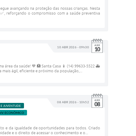
egue avançando na proteção das nossas crianças. Nesta
 🦟✅, reforçando o compromisso com a saúde preventiva
ABR
10 ABR 2026 - 09h30
10
a área da saúde! 💙 🏥 Santa Casa 📱 (14) 99633-5522 🚑
ais ágil, eficiente e próximo da população,...
ABR
08 ABR 2026 - 10h52
08
R E JUVENTUDE
ENV. ECONÔMICO
eito e da igualdade de oportunidades para todos. Criado
idade e o direito de acessar o conhecimento e o...