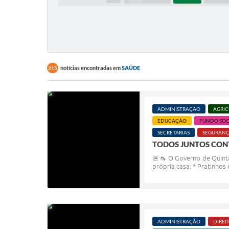
notícias encontradas em
SAÚDE
215
ADMINISTRAÇÃO
AGRIC
EDUCAÇÃO
FUNDO SOC
SECRETARIAS
SEGURANÇ
TODOS JUNTOS CON
🚨🦟 O Governo de Quinta
própria casa: * Pratinhos 
ADMINISTRAÇÃO
DIREI