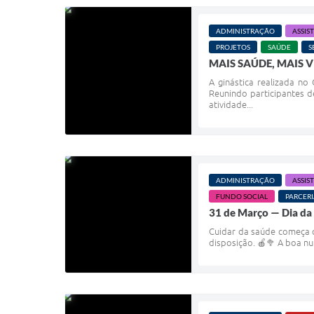
ADMINISTRAÇÃO
ASSIS
PROJETOS
SAÚDE
S
MAIS SAÚDE, MAIS V
A ginástica realizada n
Reunindo participantes d
atividade...
ADMINISTRAÇÃO
ASSIS
FUNDO SOCIAL
PARCERI
31 de Março — Dia da
Cuidar da saúde começa c
disposição. 🍎🥦 A boa nu