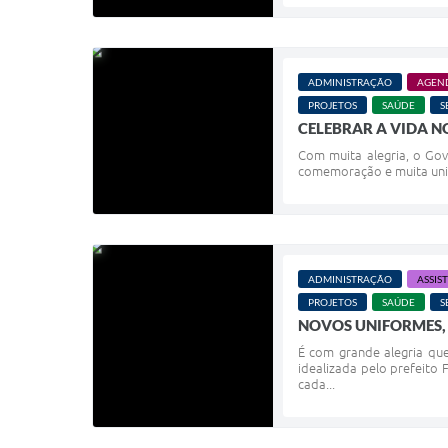
ADMINISTRAÇÃO
AGEN
PROJETOS
SAÚDE
S
CELEBRAR A VIDA NO
Com muita alegria, o Go
comemoração e muita união
ADMINISTRAÇÃO
ASSIS
PROJETOS
SAÚDE
S
NOVOS UNIFORMES,
É com grande alegria que
idealizada pelo prefeito
cada...