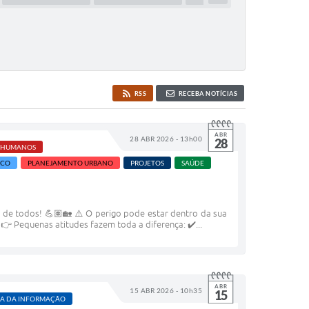
RSS
RECEBA NOTÍCIAS
ABR
28 ABR 2026 - 13h00
28
S HUMANOS
ICO
PLANEJAMENTO URBANO
PROJETOS
SAÚDE
 de todos! 💪🏽🏡 ⚠️ O perigo pode estar dentro da sua
 👉 Pequenas atitudes fazem toda a diferença: ✔️...
ABR
15 ABR 2026 - 10h35
15
A DA INFORMAÇÃO