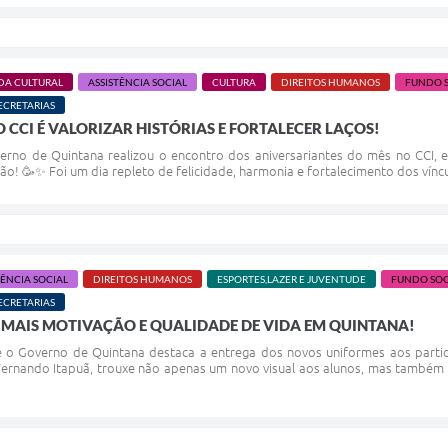
DA CULTURAL
ASSISTÊNCIA SOCIAL
CULTURA
DIREITOS HUMANOS
FUNDO 
ECRETARIAS
 CCI É VALORIZAR HISTÓRIAS E FORTALECER LAÇOS!
verno de Quintana realizou o encontro dos aniversariantes do mês no CCI,
! 🥳✨ Foi um dia repleto de felicidade, harmonia e fortalecimento dos víncul
TÊNCIA SOCIAL
DIREITOS HUMANOS
ESPORTES,LAZER E JUVENTUDE
FUNDO SOC
ECRETARIAS
 MAIS MOTIVAÇÃO E QUALIDADE DE VIDA EM QUINTANA!
 o Governo de Quintana destaca a entrega dos novos uniformes aos partici
 Fernando Itapuã, trouxe não apenas um novo visual aos alunos, mas també