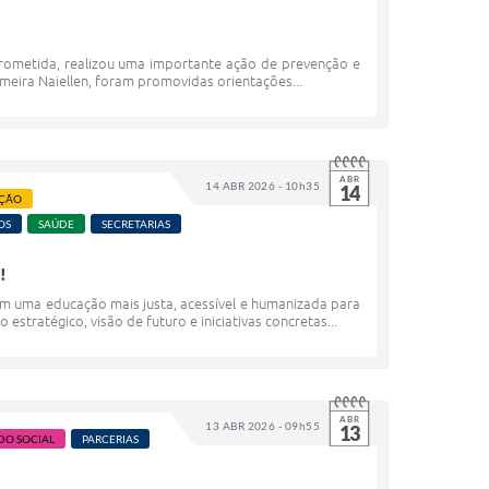
rometida, realizou uma importante ação de prevenção e
ermeira Naiellen, foram promovidas orientações...
ABR
14 ABR 2026 - 10h35
14
ÇÃO
OS
SAÚDE
SECRETARIAS
!
om uma educação mais justa, acessível e humanizada para
stratégico, visão de futuro e iniciativas concretas...
ABR
13 ABR 2026 - 09h55
13
DO SOCIAL
PARCERIAS