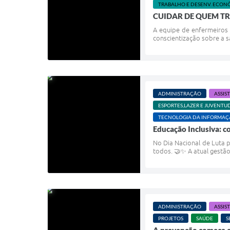
TRABALHO E DESENV. ECON
CUIDAR DE QUEM TR
A equipe de enfermeiros 
conscientização sobre a sa
ADMINISTRAÇÃO
ASSIS
ESPORTES,LAZER E JUVENTU
TECNOLOGIA DA INFORMA
Educação Inclusiva: 
No Dia Nacional de Luta 
todos. 🤝✨ A atual gestão
ADMINISTRAÇÃO
ASSIS
PROJETOS
SAÚDE
S