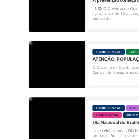
A prevenção começa 
💉📚 O Governo de Quint
ação, cerca de 30 aluno
dentro do...
ADMINISTRAÇÃO
SAÚD
ATENÇÃO, POPULAÇ
O Governo de Quintana in
Central de Transportes da
ADMINISTRAÇÃO
ASSIS
FUNDO SOCIAL
PROJET
Dia Nacional do Braill
Hoje celebramos o Dia Na
por Louis Braille, o sist