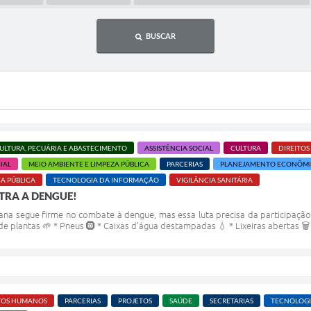
BUSCAR
ULTURA, PECUÁRIA E ABASTECIMENTO
ASSISTÊNCIA SOCIAL
CULTURA
DIREITO
IAL
MEIO AMBIENTE E LIMPEZA PÚBLICA
PARCERIAS
PLANEJAMENTO ECONÔM
A PÚBLICA
TECNOLOGIA DA INFORMAÇÃO
VIGILÂNCIA SANITÁRIA
TRA A DENGUE!
na segue firme no combate à dengue, mas essa luta precisa da participação
de plantas 🌱 * Pneus 🛞 * Caixas d’água destampadas 💧 * Lixeiras abertas 🗑️
TOS HUMANOS
PARCERIAS
PROJETOS
SAÚDE
SECRETARIAS
TECNOLOGI