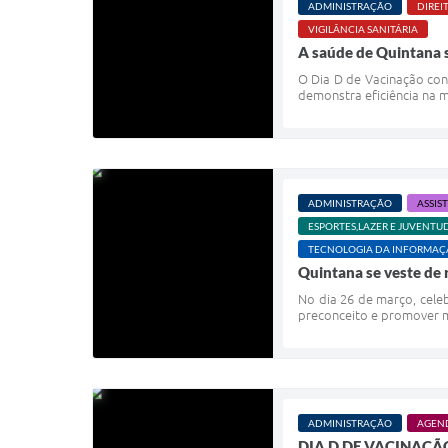
ADMINISTRAÇÃO
DIREI
VIGILÂNCIA SANITÁRIA
A saúde de Quintana 
O Dia D de Vacinação con
demonstra eficiência na m
ADMINISTRAÇÃO
ASSIS
ESPORTES,LAZER E JUVENTU
TECNOLOGIA DA INFORMA
Quintana se veste de 
No dia 26 de março, cele
preconceito e promover m
ADMINISTRAÇÃO
AGEN
DIA D DE VACINAÇÃ