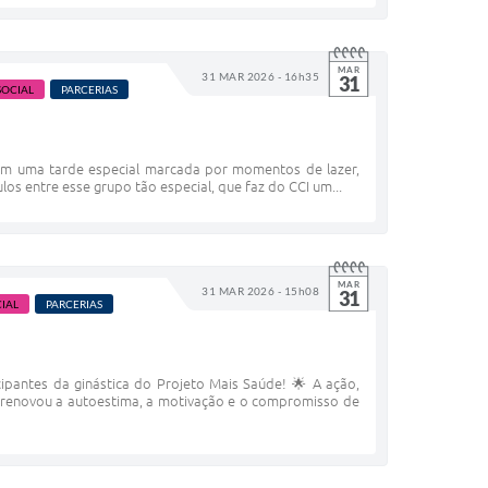
MAR
31 MAR 2026 - 16h35
31
SOCIAL
PARCERIAS
 em uma tarde especial marcada por momentos de lazer,
os entre esse grupo tão especial, que faz do CCI um...
MAR
31 MAR 2026 - 15h08
31
IAL
PARCERIAS
pantes da ginástica do Projeto Mais Saúde! 🌟 A ação,
m renovou a autoestima, a motivação e o compromisso de