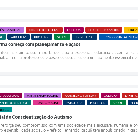
TÊNCIA SOCIAL
CONSELHO TUTELAR
CULTURA
DIREITOS HUMANOS
EDUCA
DE
PARCERIAS
PROJETOS
SAÚDE
SECRETARIAS
TECNOLOGIA DA INFO
rma começa com planejamento e ação!
 deu mais um passo importante rumo à excelência educacional com a real
niciativa reuniu professores e gestores escolares em um momento essencial de
DA CULTURAL
ASSISTÊNCIA SOCIAL
CONSELHO TUTELAR
CULTURA
DIREIT
AZER E JUVENTUDE
FUNDO SOCIAL
PARCERIAS
PROJETOS
SAÚDE
SECR
ÔMICO
dial de Conscientização do Autismo
eforça seu compromisso com uma sociedade mais inclusiva, humana e pre
ro e sensibilidade social, o Prefeito Fernando Itapuã tem impulsionado iniciat