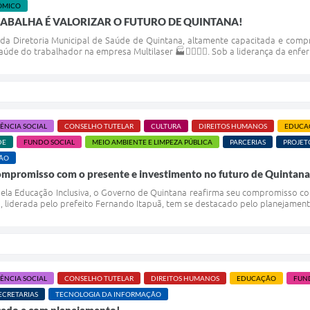
ÔMICO
ABALHA É VALORIZAR O FUTURO DE QUINTANA!
da Diretoria Municipal de Saúde de Quintana, altamente capacitada e comp
úde do trabalhador na empresa Multilaser 🏭👩‍⚕️👨‍⚕️. Sob a liderança da enf
TÊNCIA SOCIAL
CONSELHO TUTELAR
CULTURA
DIREITOS HUMANOS
EDUCA
DE
FUNDO SOCIAL
MEIO AMBIENTE E LIMPEZA PÚBLICA
PARCERIAS
PROJET
ÇÃO
compromisso com o presente e investimento no futuro de Quintana
pela Educação Inclusiva, o Governo de Quintana reafirma seu compromisso c
, liderada pelo prefeito Fernando Itapuã, tem se destacado pelo planejamento e
TÊNCIA SOCIAL
CONSELHO TUTELAR
DIREITOS HUMANOS
EDUCAÇÃO
FUN
ECRETARIAS
TECNOLOGIA DA INFORMAÇÃO