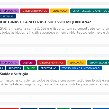
TÊNCIA SOCIAL
DIREITOS HUMANOS
EDUCAÇÃO
ESPORTES,LAZER E JUVENTUDE
ECRETARIAS
IDA: GINÁSTICA NO CRAS É SUCESSO EM QUINTANA!
o CRAS, em parceria com a Saúde e o Esporte, tem se consolidado como 
e todas as idades, a iniciativa acontece em um ambiente acolhedor, leve e 
TÊNCIA SOCIAL
CULTURA
DIREITOS HUMANOS
EDUCAÇÃO
ESPORTES,LAZE
AS
PROJETOS
SAÚDE
SECRETARIAS
TECNOLOGIA DA INFORMAÇÃO
 Saúde e Nutrição
om escolhas conscientes todos os dias, e uma alimentação equilibrada é esse
trição fortalece o organismo, previne doenças e contribui para uma vida mais s