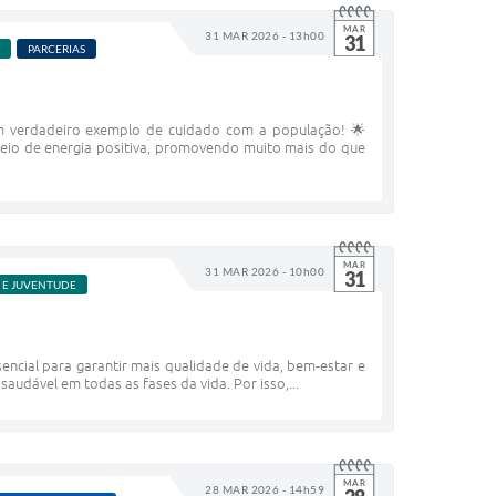
MAR
31 MAR 2026 - 13h00
31
PARCERIAS
um verdadeiro exemplo de cuidado com a população! 🌟
cheio de energia positiva, promovendo muito mais do que
MAR
31 MAR 2026 - 10h00
31
R E JUVENTUDE
ncial para garantir mais qualidade de vida, bem-estar e
audável em todas as fases da vida. Por isso,...
MAR
28 MAR 2026 - 14h59