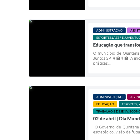
ADMINISTRAÇÃO
ASSIS
ESPORTES,LAZER E JUVENTU
Educação que transfo
O município de Quintana
Juntos SP 👩‍🏫👨‍🏫. A i
práticas...
ADMINISTRAÇÃO
AGEN
EDUCAÇÃO
ESPORTES,L
TRABALHO E DESENV. ECON
02 de abril | Dia Mun
O Governo de Quintana r
estratégico, visão de futu