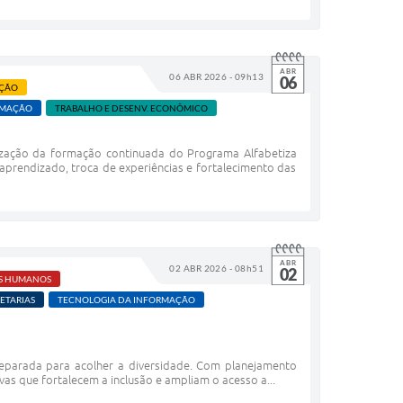
ABR
06 ABR 2026 - 09h13
06
ÇÃO
RMAÇÃO
TRABALHO E DESENV. ECONÔMICO
ização da formação continuada do Programa Alfabetiza
 aprendizado, troca de experiências e fortalecimento das
ABR
02 ABR 2026 - 08h51
02
OS HUMANOS
ETARIAS
TECNOLOGIA DA INFORMAÇÃO
parada para acolher a diversidade. Com planejamento
ivas que fortalecem a inclusão e ampliam o acesso a...