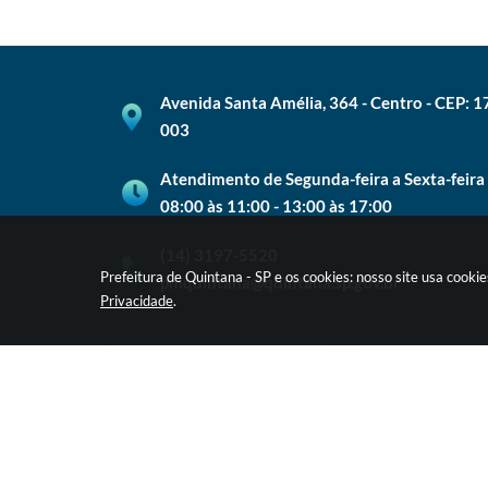
Avenida Santa Amélia, 364 - Centro - CEP: 
003
Atendimento de Segunda-feira a Sexta-feira
08:00 às 11:00 - 13:00 às 17:00
(14) 3197-5520
Prefeitura de Quintana - SP e os cookies: nosso site usa cook
pmquintana@quintana.sp.gov.br
Privacidade
.