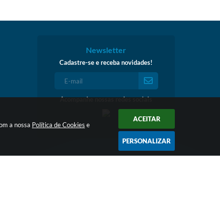
Newsletter
Cadastre-se e receba novidades!
Acompanhe nossas redes sociais
ACEITAR
 com a nossa
Política de Cookies
e
PERSONALIZAR
:15