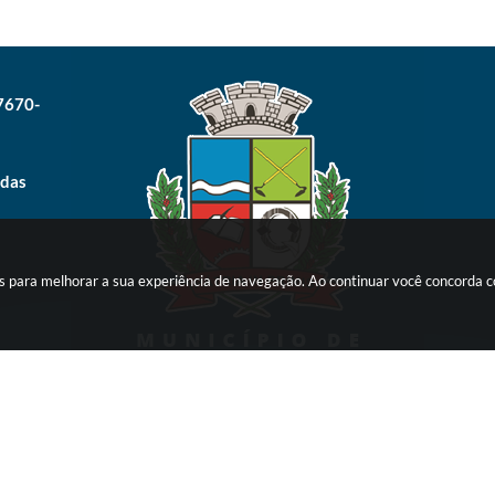
17670-
 das
ies para melhorar a sua experiência de navegação. Ao continuar você concorda
Versão do Sistema:
3.5.3 - 19/06/2026
Ultima atualização:
07/08/2026 14