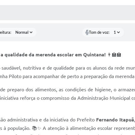
 MÍDIAS
RECEBA NOTÍCIAS
eitura:
Tom de voz:
a qualidade da merenda escolar em Quintana!
👨‍🏫🏫
udável, nutritiva e de qualidade para os alunos da rede muni
zinha Piloto para acompanhar de perto a preparação da merenda 
s de preparo dos alimentos, as condições de higiene, o armaz
 iniciativa reforça o compromisso da Administração Municipal 
ão administrativa e da iniciativa do Prefeito
Fernando Itapuã
os à população. 📚✨ A atenção à alimentação escolar represent