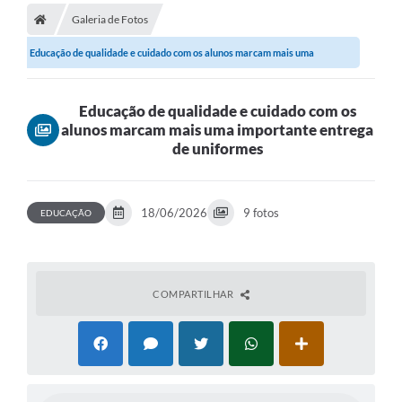
Galeria de Fotos
A Prefeitura
Educação de qualidade e cuidado com os alunos marcam mais uma
Secretarias
importante...
Legislação
Educação de qualidade e cuidado com os
alunos marcam mais uma importante entrega
Licitações
de uniformes
Orçamento Participativo
Tecnologia da Informação e Proteção de Dados
18/06/2026
9 fotos
EDUCAÇÃO
Audiências Públicas
Editais
COMPARTILHAR
Notícias
Galeria de Fotos
Enquete